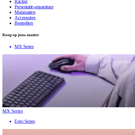
Racing
Presentatie-apparatuur
Muismatten
Accessoires
Bestsellers
Koop op jouw manier
MX Series
MX Series
Ergo Series