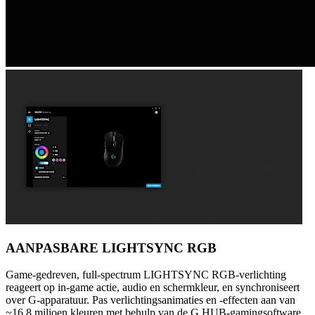
AANPASBARE LIGHTSYNC RGB
Game-gedreven, full-spectrum LIGHTSYNC RGB-verlichting
reageert op in-game actie, audio en schermkleur, en synchroniseert
over G-apparatuur. Pas verlichtingsanimaties en -effecten aan van
~16,8 miljoen kleuren met behulp van de G HUB-gamingsoftware,