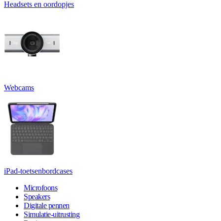
Headsets en oordopjes
Webcams
iPad-toetsenbordcases
Microfoons
Speakers
Digitale pennen
Simulatie-uitrusting