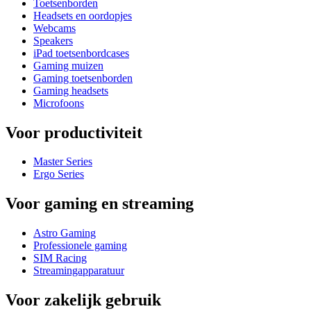
Toetsenborden
Headsets en oordopjes
Webcams
Speakers
iPad toetsenbordcases
Gaming muizen
Gaming toetsenborden
Gaming headsets
Microfoons
Voor productiviteit
Master Series
Ergo Series
Voor gaming en streaming
Astro Gaming
Professionele gaming
SIM Racing
Streamingapparatuur
Voor zakelijk gebruik