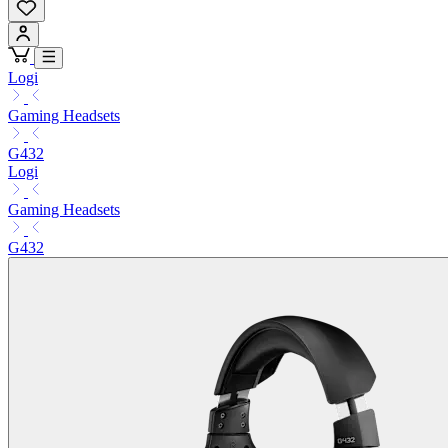
Logi
Gaming Headsets
G432
Logi
Gaming Headsets
G432