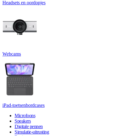
Headsets en oordopjes
Webcams
iPad-toetsenbordcases
Microfoons
Speakers
Digitale pennen
Simulatie-uitrusting