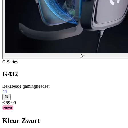
G Series
G432
Bekabelde gamingheadset
44
€ 89,99
Kleur
Zwart