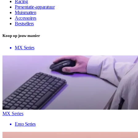
Racing
Presentatie-apparatuur
Muismatten
Accessoires
Bestsellers
Koop op jouw manier
MX Series
MX Series
Ergo Series