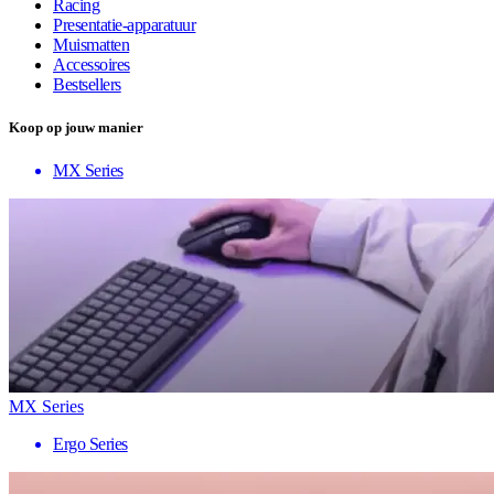
Racing
Presentatie-apparatuur
Muismatten
Accessoires
Bestsellers
Koop op jouw manier
MX Series
MX Series
Ergo Series