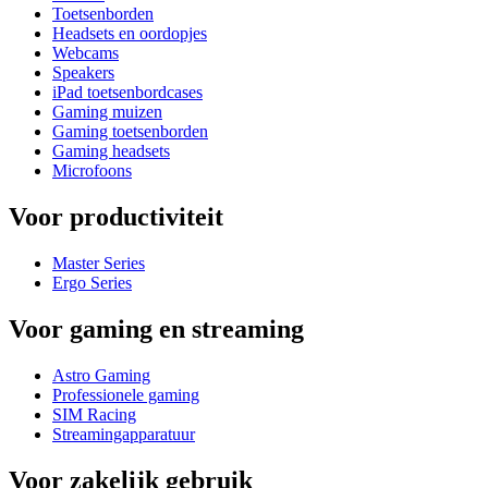
Toetsenborden
Headsets en oordopjes
Webcams
Speakers
iPad toetsenbordcases
Gaming muizen
Gaming toetsenborden
Gaming headsets
Microfoons
Voor productiviteit
Master Series
Ergo Series
Voor gaming en streaming
Astro Gaming
Professionele gaming
SIM Racing
Streamingapparatuur
Voor zakelijk gebruik