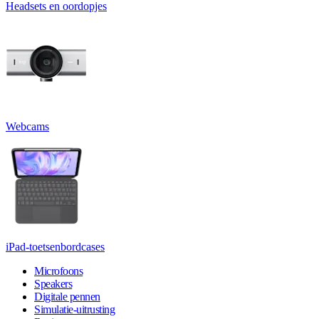
Headsets en oordopjes
Webcams
iPad-toetsenbordcases
Microfoons
Speakers
Digitale pennen
Simulatie-uitrusting