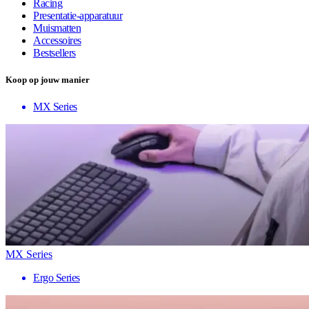
Racing
Presentatie-apparatuur
Muismatten
Accessoires
Bestsellers
Koop op jouw manier
MX Series
MX Series
Ergo Series