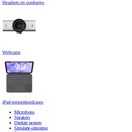
Headsets en oordopjes
Webcams
iPad-toetsenbordcases
Microfoons
Speakers
Digitale pennen
Simulatie-uitrusting