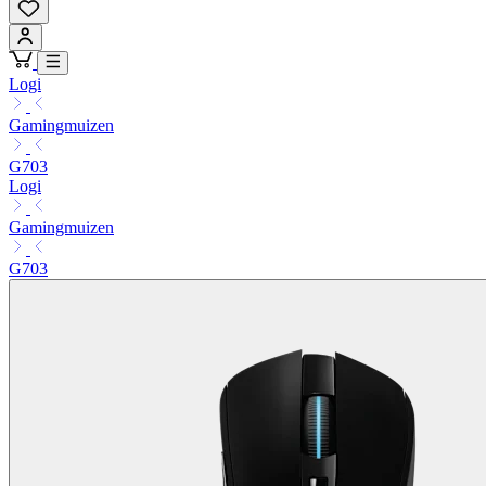
Logi
Gamingmuizen
G703
Logi
Gamingmuizen
G703