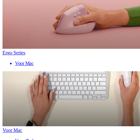
Ergo Series
Voor Mac
Voor Mac