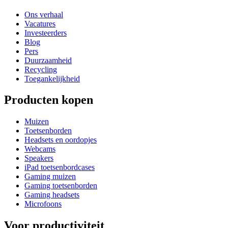
Ons verhaal
Vacatures
Investeerders
Blog
Pers
Duurzaamheid
Recycling
Toegankelijkheid
Producten kopen
Muizen
Toetsenborden
Headsets en oordopjes
Webcams
Speakers
iPad toetsenbordcases
Gaming muizen
Gaming toetsenborden
Gaming headsets
Microfoons
Voor productiviteit