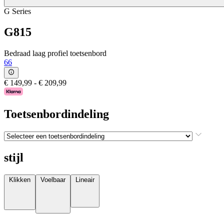
G Series
G815
Bedraad laag profiel toetsenbord
66
€ 149,99
-
€ 209,99
Toetsenbordindeling
stijl
Klikken
Voelbaar
Lineair