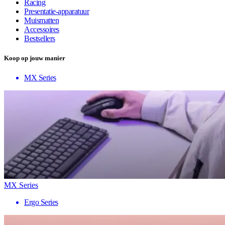
Racing
Presentatie-apparatuur
Muismatten
Accessoires
Bestsellers
Koop op jouw manier
MX Series
MX Series
Ergo Series