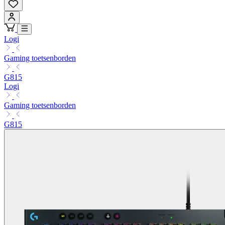
Logi
Gaming toetsenborden
G815
Logi
Gaming toetsenborden
G815