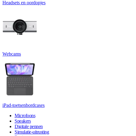
Headsets en oordopjes
Webcams
iPad-toetsenbordcases
Microfoons
Speakers
Digitale pennen
Simulatie-uitrusting