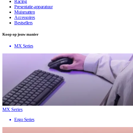
Racing
Presentatie-apparatuur
Muismatten
Accessoires
Bestsellers
Koop op jouw manier
MX Series
MX Series
Ergo Series