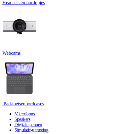
Headsets en oordopjes
Webcams
iPad-toetsenbordcases
Microfoons
Speakers
Digitale pennen
Simulatie-uitrusting