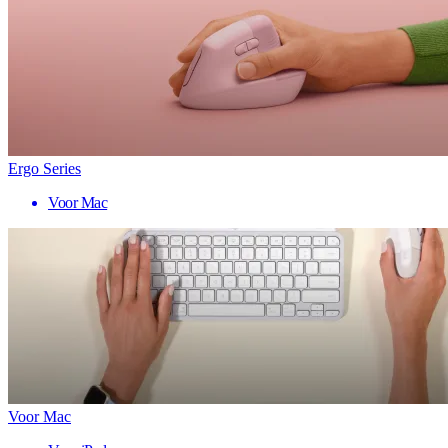
Ergo Series
Voor Mac
Voor Mac