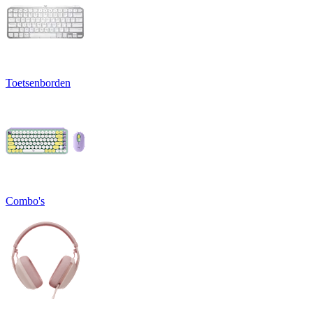
Toetsenborden
Combo's