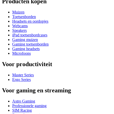
Producten kopen
Muizen
Toetsenborden
Headsets en oordopjes
Webcams
Speakers
iPad toetsenbordcases
Gaming muizen
Gaming toetsenborden
Gaming headsets
Microfoons
Voor productiviteit
Master Series
Ergo Series
Voor gaming en streaming
Astro Gaming
Professionele gaming
SIM Racing