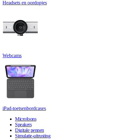
Headsets en oordopjes
Webcams
iPad-toetsenbordcases
Microfoons
Speakers
Digitale pennen
Simulatie-uitrusting