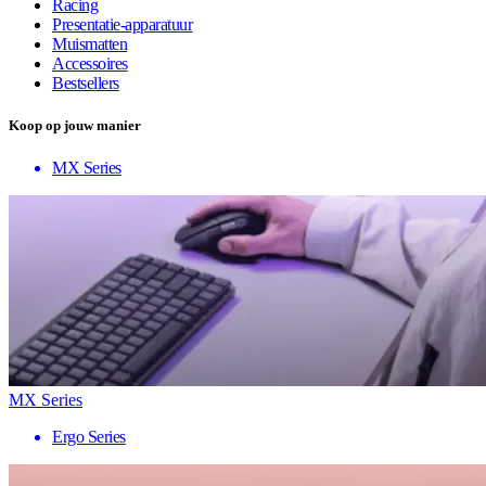
Racing
Presentatie-apparatuur
Muismatten
Accessoires
Bestsellers
Koop op jouw manier
MX Series
MX Series
Ergo Series