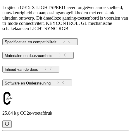
Logitech G915 X LIGHTSPEED levert ongeëvenaarde snelheid,
nauwkeurigheid en aanpassingsmogelijkheden met een slank,
ultradun ontwerp. Dit draadloze gaming-toetsenbord is voorzien van
tri-mode connectiviteit, KEYCONTROL, GL mechanische
schakelaars en LIGHTSYNC RGB.
Specificaties en compatibiliteit
Materialen en duurzaamheid
Inhoud van de doos
Software en Ondersteuning
25.84
25.84 kg CO2e-voetafdruk