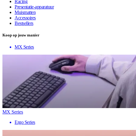
Racing
Presentatie-apparatuur
Muismatten
Accessoires
Bestsellers
Koop op jouw manier
MX Series
MX Series
Ergo Series