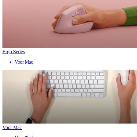
Ergo Series
Voor Mac
Voor Mac