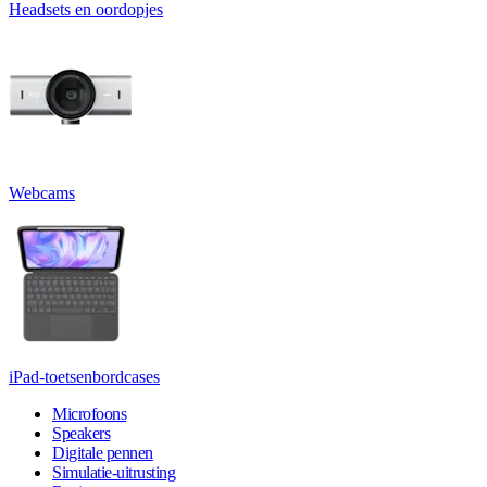
Headsets en oordopjes
Webcams
iPad-toetsenbordcases
Microfoons
Speakers
Digitale pennen
Simulatie-uitrusting