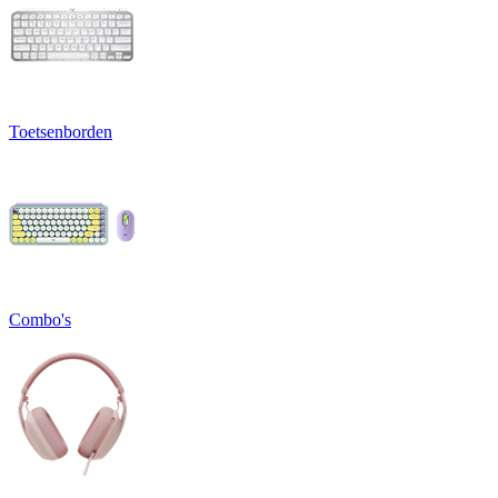
Toetsenborden
Combo's