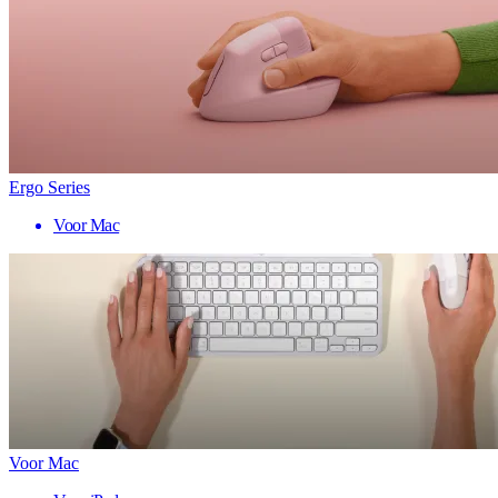
Ergo Series
Voor Mac
Voor Mac