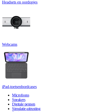
Headsets en oordopjes
Webcams
iPad-toetsenbordcases
Microfoons
Speakers
Digitale pennen
Simulatie-uitrusting