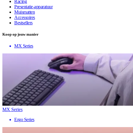
Racing
Presentatie-apparatuur
Muismatten
Accessoires
Bestsellers
Koop op jouw manier
MX Series
MX Series
Ergo Series