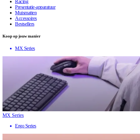
Racing
Presentatie-apparatuur
Muismatten
Accessoires
Bestsellers
Koop op jouw manier
MX Series
MX Series
Ergo Series