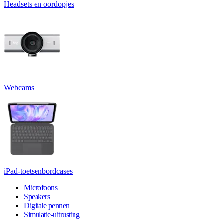
Headsets en oordopjes
Webcams
iPad-toetsenbordcases
Microfoons
Speakers
Digitale pennen
Simulatie-uitrusting