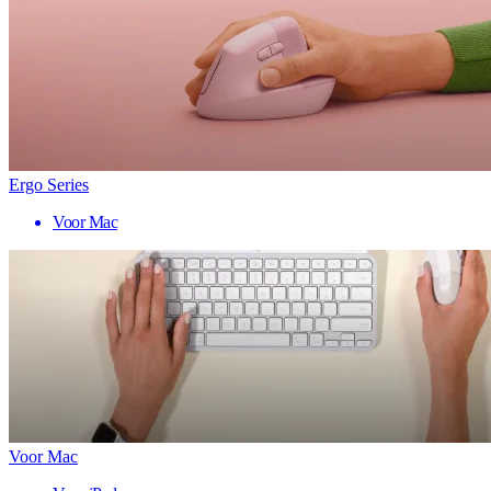
Ergo Series
Voor Mac
Voor Mac