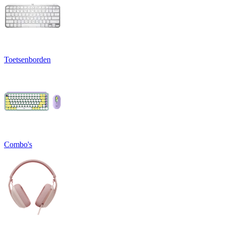
Toetsenborden
Combo's