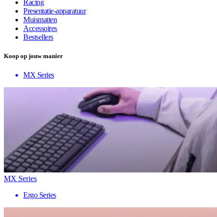
Racing
Presentatie-apparatuur
Muismatten
Accessoires
Bestsellers
Koop op jouw manier
MX Series
MX Series
Ergo Series