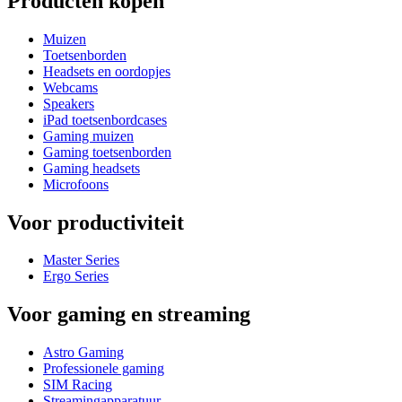
Producten kopen
Muizen
Toetsenborden
Headsets en oordopjes
Webcams
Speakers
iPad toetsenbordcases
Gaming muizen
Gaming toetsenborden
Gaming headsets
Microfoons
Voor productiviteit
Master Series
Ergo Series
Voor gaming en streaming
Astro Gaming
Professionele gaming
SIM Racing
Streamingapparatuur