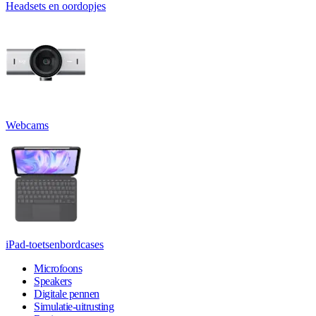
Headsets en oordopjes
Webcams
iPad-toetsenbordcases
Microfoons
Speakers
Digitale pennen
Simulatie-uitrusting