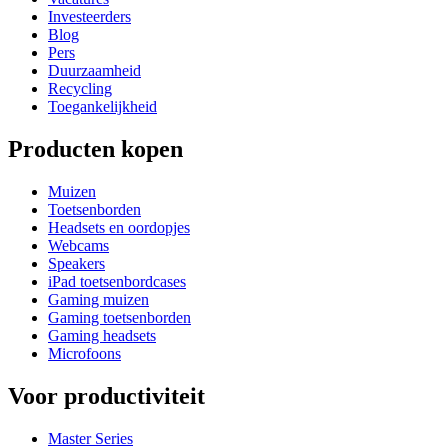
Investeerders
Blog
Pers
Duurzaamheid
Recycling
Toegankelijkheid
Producten kopen
Muizen
Toetsenborden
Headsets en oordopjes
Webcams
Speakers
iPad toetsenbordcases
Gaming muizen
Gaming toetsenborden
Gaming headsets
Microfoons
Voor productiviteit
Master Series