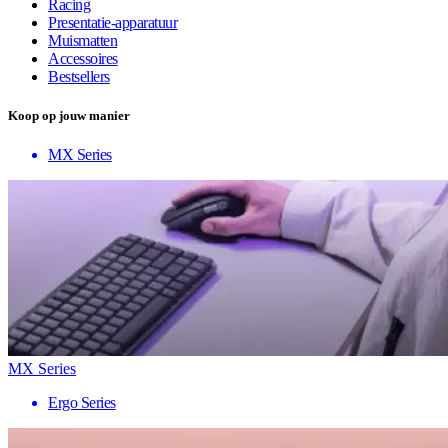
Racing
Presentatie-apparatuur
Muismatten
Accessoires
Bestsellers
Koop op jouw manier
MX Series
MX Series
Ergo Series