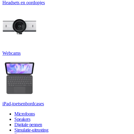
Headsets en oordopjes
Webcams
iPad-toetsenbordcases
Microfoons
Speakers
Digitale pennen
Simulatie-uitrusting