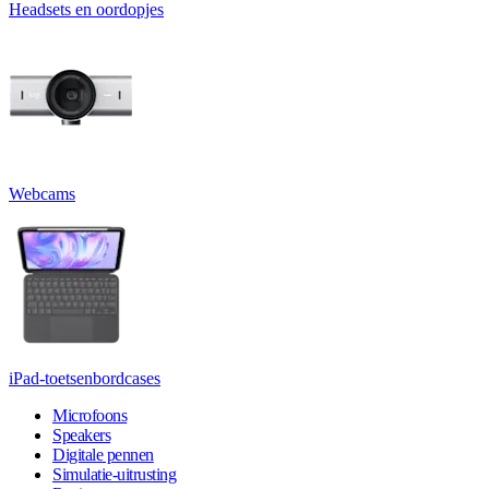
Headsets en oordopjes
Webcams
iPad-toetsenbordcases
Microfoons
Speakers
Digitale pennen
Simulatie-uitrusting