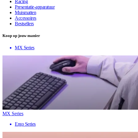
Racing
Presentatie-apparatuur
Muismatten
Accessoires
Bestsellers
Koop op jouw manier
MX Series
MX Series
Ergo Series