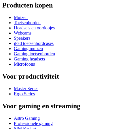
Producten kopen
Muizen
Toetsenborden
Headsets en oordopjes
Webcams
Speakers
iPad toetsenbordcases
Gaming muizen
Gaming toetsenborden
Gaming headsets
Microfoons
Voor productiviteit
Master Series
Ergo Series
Voor gaming en streaming
Astro Gaming
Professionele gaming
SIM Racing