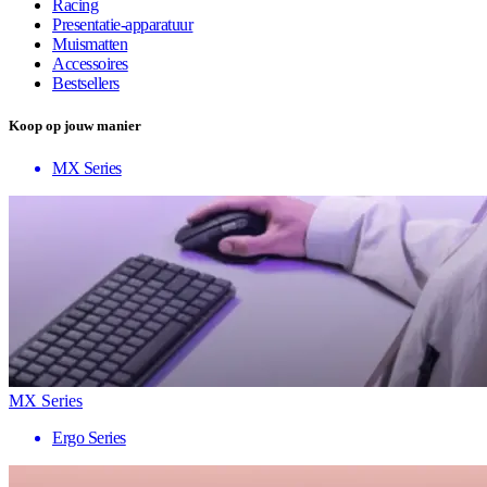
Racing
Presentatie-apparatuur
Muismatten
Accessoires
Bestsellers
Koop op jouw manier
MX Series
MX Series
Ergo Series