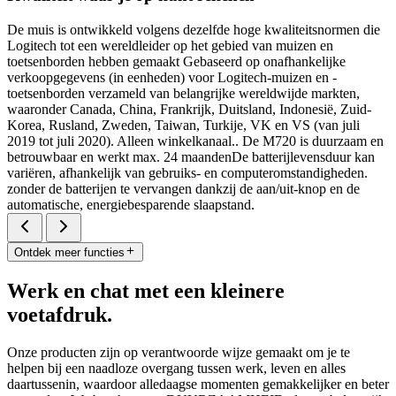
De muis is ontwikkeld volgens dezelfde hoge kwaliteitsnormen die
Logitech tot een wereldleider op het gebied van muizen en
toetsenborden hebben gemaakt Gebaseerd op onafhankelijke
verkoopgegevens (in eenheden) voor Logitech-muizen en -
toetsenborden verzameld van belangrijke wereldwijde markten,
waaronder Canada, China, Frankrijk, Duitsland, Indonesië, Zuid-
Korea, Rusland, Zweden, Taiwan, Turkije, VK en VS (van juli
2019 tot juli 2020). Alleen winkelkanaal.. De M720 is duurzaam en
betrouwbaar en werkt max. 24 maandenDe batterijlevensduur kan
variëren, afhankelijk van gebruiks- en computeromstandigheden.
zonder de batterijen te vervangen dankzij de aan/uit-knop en de
automatische, energiebesparende slaapstand.
Ontdek meer functies
Werk en chat met een kleinere
voetafdruk.
Onze producten zijn op verantwoorde wijze gemaakt om je te
helpen bij een naadloze overgang tussen werk, leven en alles
daartussenin, waardoor alledaagse momenten gemakkelijker en beter