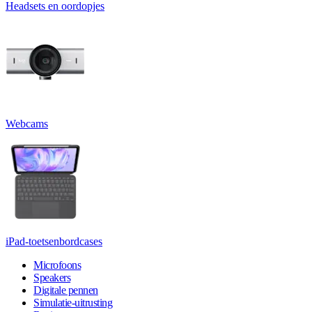
Headsets en oordopjes
Webcams
iPad-toetsenbordcases
Microfoons
Speakers
Digitale pennen
Simulatie-uitrusting