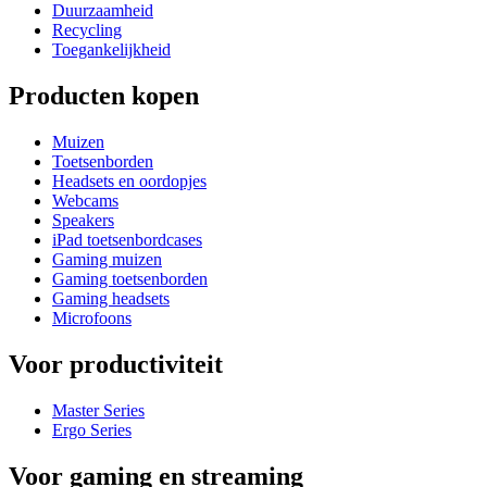
Duurzaamheid
Recycling
Toegankelijkheid
Producten kopen
Muizen
Toetsenborden
Headsets en oordopjes
Webcams
Speakers
iPad toetsenbordcases
Gaming muizen
Gaming toetsenborden
Gaming headsets
Microfoons
Voor productiviteit
Master Series
Ergo Series
Voor gaming en streaming