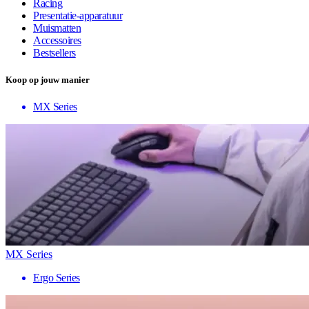
Racing
Presentatie-apparatuur
Muismatten
Accessoires
Bestsellers
Koop op jouw manier
MX Series
MX Series
Ergo Series