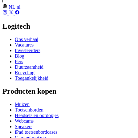
NL,nl
Logitech
Ons verhaal
Vacatures
Investeerders
Blog
Pers
Duurzaamheid
Recycling
Toegankelijkheid
Producten kopen
Muizen
Toetsenborden
Headsets en oordopjes
Webcams
Speakers
iPad toetsenbordcases
Gaming muizen