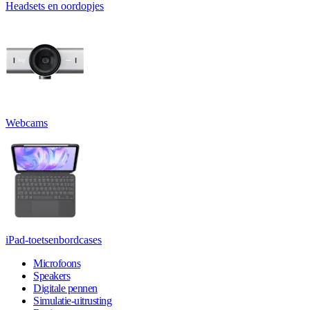
Headsets en oordopjes
Webcams
iPad-toetsenbordcases
Microfoons
Speakers
Digitale pennen
Simulatie-uitrusting