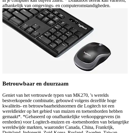
in je computer kan blijven zitten. * Draadloos bereik kan variëren,
afhankelijk van omgevings- en computeromstandigheden.
Betrouwbaar en duurzaam
Geniet van het vertrouwde typen van MK270, 's werelds
bestverkopende combinatie, gebouwd volgens dezelfde hoge
kwaliteits- en betrouwbaarheidsnormen die Logitech tot een
wereldleider op het gebied van muizen en toetsenborden hebben
gemaakt*. *Gebaseerd op onafhankelijke verkoopgegevens (in
eenheden) voor Logitech-muizen en -toetsenborden van belangrijke
wereldwijde markten, waaronder Canada, China, Frankrijk,
Duitsland, Indonesië, Zuid-Korea, Rusland, Zweden, Taiwan,