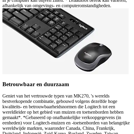
in je computer kan blijven zitten. * Draadloos bereik kan variëren,
afhankelijk van omgevings- en computeromstandigheden.
Betrouwbaar en duurzaam
Geniet van het vertrouwde typen van MK270, 's werelds
bestverkopende combinatie, gebouwd volgens dezelfde hoge
kwaliteits- en betrouwbaarheidsnormen die Logitech tot een
wereldleider op het gebied van muizen en toetsenborden hebben
gemaakt*. *Gebaseerd op onafhankelijke verkoopgegevens (in
eenheden) voor Logitech-muizen en -toetsenborden van belangrijke
wereldwijde markten, waaronder Canada, China, Frankrijk,
Duitsland, Indonesië, Zuid-Korea, Rusland, Zweden, Taiwan,