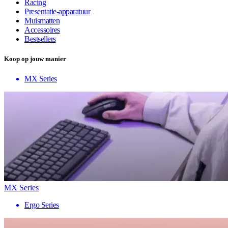
Racing
Presentatie-apparatuur
Muismatten
Accessoires
Bestsellers
Koop op jouw manier
MX Series
MX Series
Ergo Series