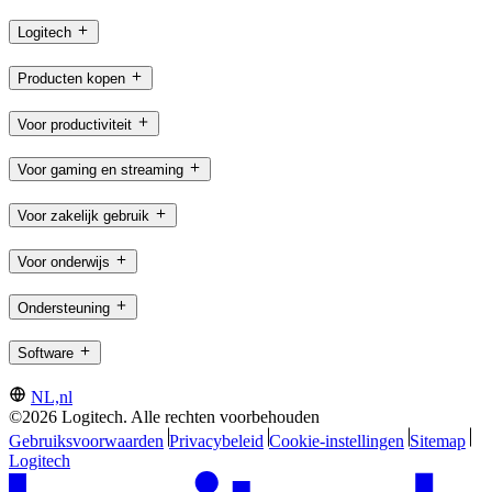
Logitech
Producten kopen
Voor productiviteit
Voor gaming en streaming
Voor zakelijk gebruik
Voor onderwijs
Ondersteuning
Software
NL,nl
©2026 Logitech. Alle rechten voorbehouden
Gebruiksvoorwaarden
Privacybeleid
Cookie-instellingen
Sitemap
Logitech