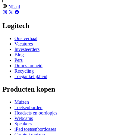
NL,nl
Logitech
Ons verhaal
Vacatures
Investeerders
Blog
Pers
Duurzaamheid
Recycling
Toegankelijkheid
Producten kopen
Muizen
Toetsenborden
Headsets en oordopjes
Webcams
Speakers
iPad toetsenbordcases
Gaming muizen