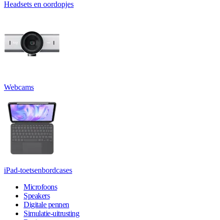
Headsets en oordopjes
Webcams
iPad-toetsenbordcases
Microfoons
Speakers
Digitale pennen
Simulatie-uitrusting