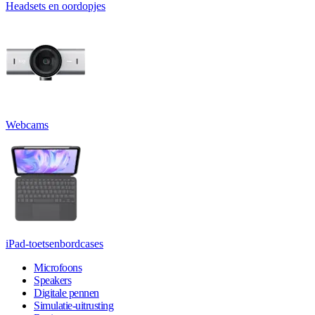
Headsets en oordopjes
Webcams
iPad-toetsenbordcases
Microfoons
Speakers
Digitale pennen
Simulatie-uitrusting