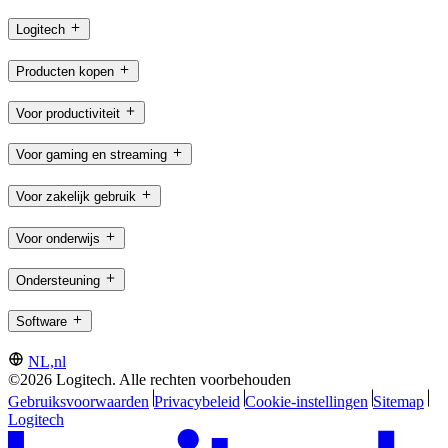
Logitech
Producten kopen
Voor productiviteit
Voor gaming en streaming
Voor zakelijk gebruik
Voor onderwijs
Ondersteuning
Software
NL,nl
©2026 Logitech. Alle rechten voorbehouden
Gebruiksvoorwaarden
Privacybeleid
Cookie-instellingen
Sitemap
Logitech