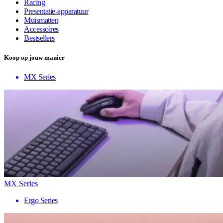
Racing
Presentatie-apparatuur
Muismatten
Accessoires
Bestsellers
Koop op jouw manier
MX Series
MX Series
Ergo Series