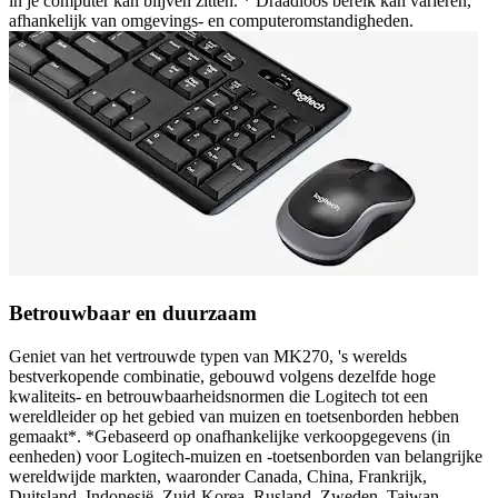
in je computer kan blijven zitten. * Draadloos bereik kan variëren,
afhankelijk van omgevings- en computeromstandigheden.
Betrouwbaar en duurzaam
Geniet van het vertrouwde typen van MK270, 's werelds
bestverkopende combinatie, gebouwd volgens dezelfde hoge
kwaliteits- en betrouwbaarheidsnormen die Logitech tot een
wereldleider op het gebied van muizen en toetsenborden hebben
gemaakt*. *Gebaseerd op onafhankelijke verkoopgegevens (in
eenheden) voor Logitech-muizen en -toetsenborden van belangrijke
wereldwijde markten, waaronder Canada, China, Frankrijk,
Duitsland, Indonesië, Zuid-Korea, Rusland, Zweden, Taiwan,