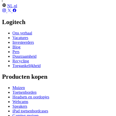
NL,nl
Logitech
Ons verhaal
Vacatures
Investeerders
Blog
Pers
Duurzaamheid
Recycling
Toegankelijkheid
Producten kopen
Muizen
Toetsenborden
Headsets en oordopjes
Webcams
Speakers
iPad toetsenbordcases
Gaming muizen