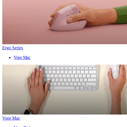
Ergo Series
Voor Mac
Voor Mac