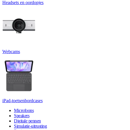
Headsets en oordopjes
Webcams
iPad-toetsenbordcases
Microfoons
Speakers
Digitale pennen
Simulatie-uitrusting