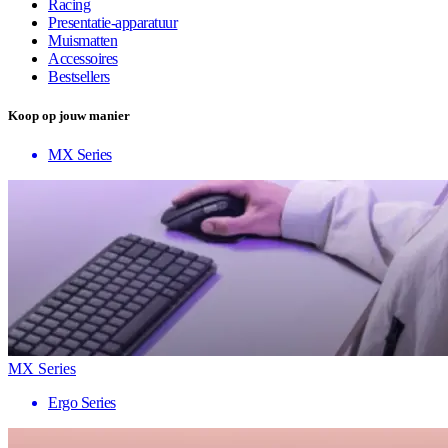
Racing
Presentatie-apparatuur
Muismatten
Accessoires
Bestsellers
Koop op jouw manier
MX Series
MX Series
Ergo Series