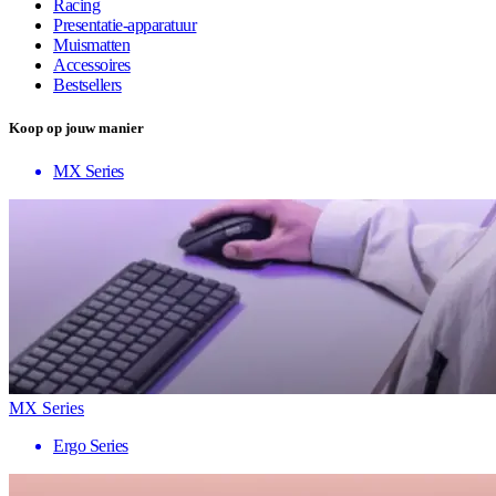
Racing
Presentatie-apparatuur
Muismatten
Accessoires
Bestsellers
Koop op jouw manier
MX Series
MX Series
Ergo Series