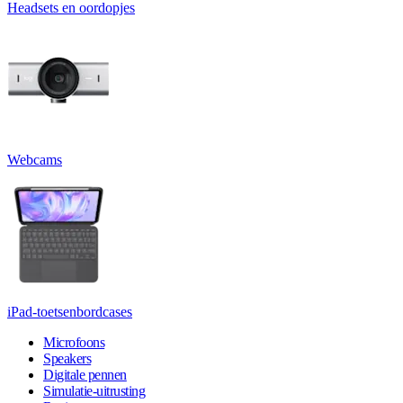
Headsets en oordopjes
Webcams
iPad-toetsenbordcases
Microfoons
Speakers
Digitale pennen
Simulatie-uitrusting