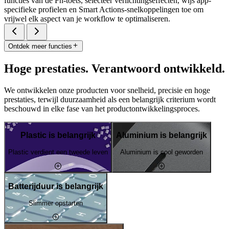
functies van de Fn-toets, selecteer verlichtingseffecten, wijs app-
specifieke profielen en Smart Actions-snelkoppelingen toe om
vrijwel elk aspect van je workflow te optimaliseren.
Ontdek meer functies
Hoge prestaties. Verantwoord ontwikkeld.
We ontwikkelen onze producten voor snelheid, precisie en hoge
prestaties, terwijl duurzaamheid als een belangrijk criterium wordt
beschouwd in elke fase van het productontwikkelingsproces.
Plastic is belangrijk
Aluminium is belangrijk
Plastic verdient een tweede leven
Aluminium is cool geworden
Batterijduur is belangrijk
Slimmer opstarten