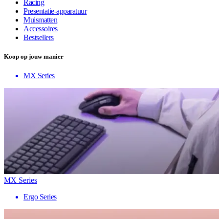
Racing
Presentatie-apparatuur
Muismatten
Accessoires
Bestsellers
Koop op jouw manier
MX Series
MX Series
Ergo Series