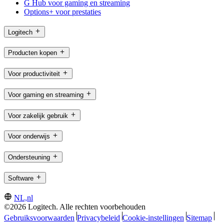
G Hub voor gaming en streaming
Options+ voor prestaties
Logitech
Producten kopen
Voor productiviteit
Voor gaming en streaming
Voor zakelijk gebruik
Voor onderwijs
Ondersteuning
Software
NL,nl
©2026 Logitech. Alle rechten voorbehouden
Gebruiksvoorwaarden
Privacybeleid
Cookie-instellingen
Sitemap