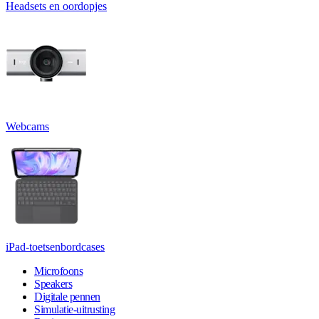
Headsets en oordopjes
Webcams
iPad-toetsenbordcases
Microfoons
Speakers
Digitale pennen
Simulatie-uitrusting