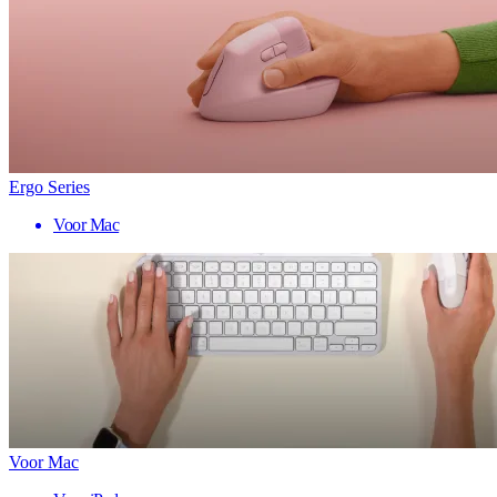
Ergo Series
Voor Mac
Voor Mac