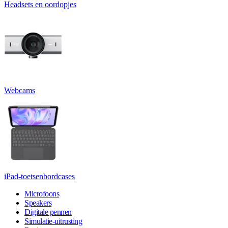
Headsets en oordopjes
Webcams
iPad-toetsenbordcases
Microfoons
Speakers
Digitale pennen
Simulatie-uitrusting