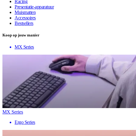
Racing
Presentatie-apparatuur
Muismatten
Accessoires
Bestsellers
Koop op jouw manier
MX Series
MX Series
Ergo Series