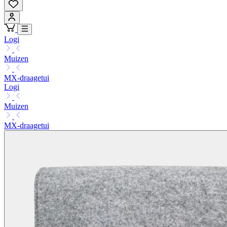
Logi
Muizen
MX-draagetui
Logi
Muizen
MX-draagetui