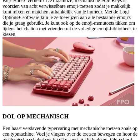
Blij? Boos? Verliefd? De draadloze, mechanische POP Keys is
voorzien van acht verwisselbare emoji-toetsen zodat je makkelijk
kunt mixen en matchen, afhankelijk van je humeur. Met de Logi
Options+-software kun je ze toewijzen aan alle bestaande emoji's
die je graag gebruikt. Je kunt ook op de emoji-menutoets tikken om
tijdens het chatten met vrienden uit de volledige emoji-bibliotheek te
kiezen.
DOL OP MECHANISCH
Een haast verslavende typervaring met mechanische toetsen zoals op
een typmachine. Voel je vingers over de toetsen bewegen en hoor de
mechanische schakelaars bij elke aanslag klikklakken. Old-school