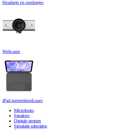
Headsets en oordopjes
Webcams
iPad-toetsenbordcases
Microfoons
Speakers
Digitale pennen
Simulatie-uitrusting