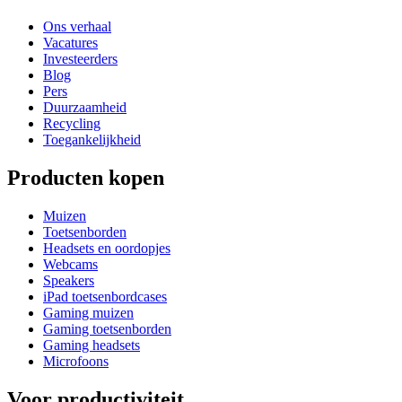
Ons verhaal
Vacatures
Investeerders
Blog
Pers
Duurzaamheid
Recycling
Toegankelijkheid
Producten kopen
Muizen
Toetsenborden
Headsets en oordopjes
Webcams
Speakers
iPad toetsenbordcases
Gaming muizen
Gaming toetsenborden
Gaming headsets
Microfoons
Voor productiviteit