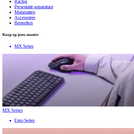
Racing
Presentatie-apparatuur
Muismatten
Accessoires
Bestsellers
Koop op jouw manier
MX Series
MX Series
Ergo Series