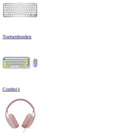
Toetsenborden
Combo's