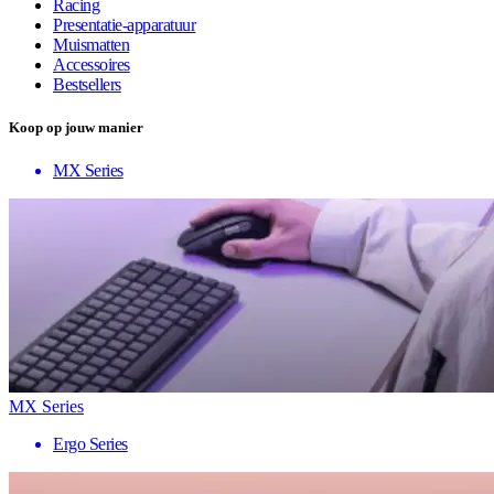
Racing
Presentatie-apparatuur
Muismatten
Accessoires
Bestsellers
Koop op jouw manier
MX Series
MX Series
Ergo Series