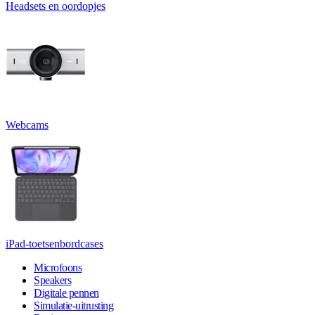
Headsets en oordopjes
Webcams
iPad-toetsenbordcases
Microfoons
Speakers
Digitale pennen
Simulatie-uitrusting