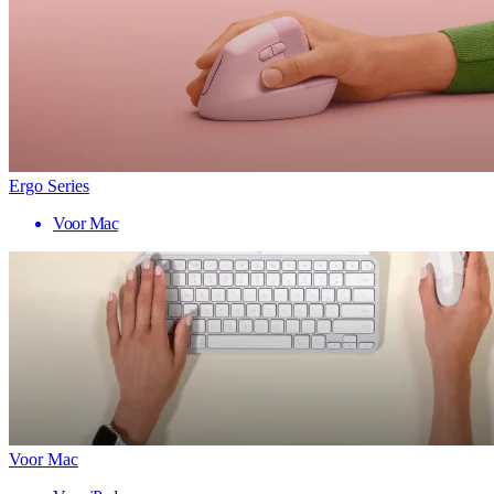
Ergo Series
Voor Mac
Voor Mac