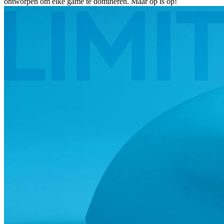
ontworpen om elke game te domineren. Maar op is op!