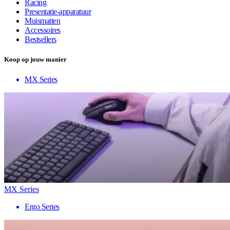
Racing
Presentatie-apparatuur
Muismatten
Accessoires
Bestsellers
Koop op jouw manier
MX Series
MX Series
Ergo Series