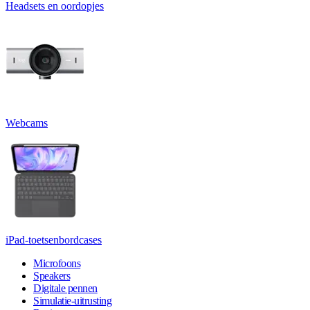
Headsets en oordopjes
Webcams
iPad-toetsenbordcases
Microfoons
Speakers
Digitale pennen
Simulatie-uitrusting