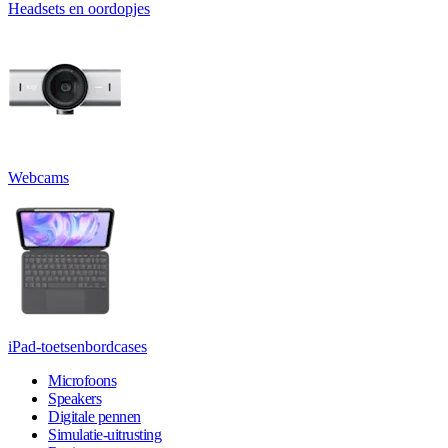
Headsets en oordopjes
Webcams
iPad-toetsenbordcases
Microfoons
Speakers
Digitale pennen
Simulatie-uitrusting