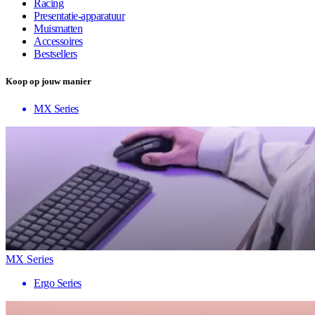
Racing
Presentatie-apparatuur
Muismatten
Accessoires
Bestsellers
Koop op jouw manier
MX Series
MX Series
Ergo Series