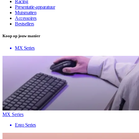
Racing
Presentatie-apparatuur
Muismatten
Accessoires
Bestsellers
Koop op jouw manier
MX Series
MX Series
Ergo Series