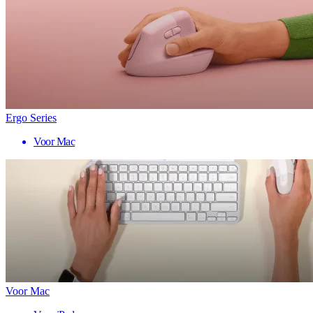
Ergo Series
Voor Mac
Voor Mac