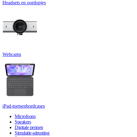
Headsets en oordopjes
Webcams
iPad-toetsenbordcases
Microfoons
Speakers
Digitale pennen
Simulatie-uitrusting