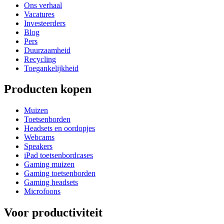
Ons verhaal
Vacatures
Investeerders
Blog
Pers
Duurzaamheid
Recycling
Toegankelijkheid
Producten kopen
Muizen
Toetsenborden
Headsets en oordopjes
Webcams
Speakers
iPad toetsenbordcases
Gaming muizen
Gaming toetsenborden
Gaming headsets
Microfoons
Voor productiviteit