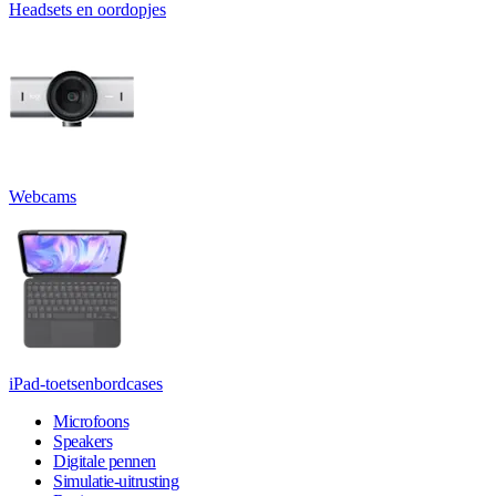
Headsets en oordopjes
Webcams
iPad-toetsenbordcases
Microfoons
Speakers
Digitale pennen
Simulatie-uitrusting