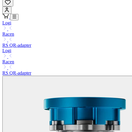
Logi
Racen
RS QR-adapter
Logi
Racen
RS QR-adapter