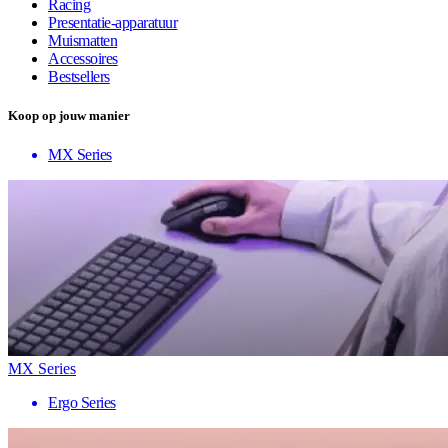
Racing
Presentatie-apparatuur
Muismatten
Accessoires
Bestsellers
Koop op jouw manier
MX Series
MX Series
Ergo Series