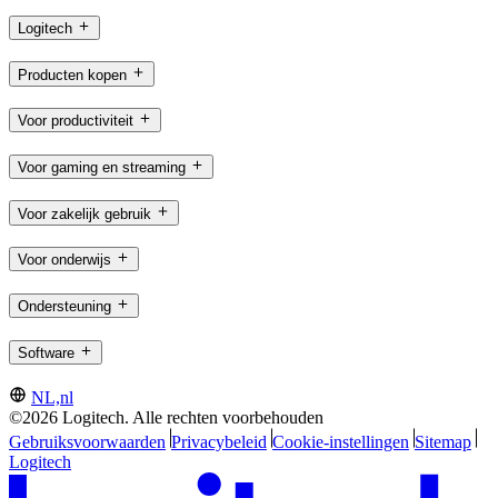
Logitech
Producten kopen
Voor productiviteit
Voor gaming en streaming
Voor zakelijk gebruik
Voor onderwijs
Ondersteuning
Software
NL,nl
©2026 Logitech. Alle rechten voorbehouden
Gebruiksvoorwaarden
Privacybeleid
Cookie-instellingen
Sitemap
Logitech