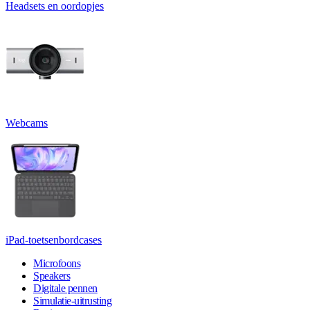
Headsets en oordopjes
Webcams
iPad-toetsenbordcases
Microfoons
Speakers
Digitale pennen
Simulatie-uitrusting