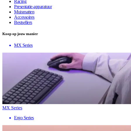
Racing
Presentatie-apparatuur
Muismatten
Accessoires
Bestsellers
Koop op jouw manier
MX Series
MX Series
Ergo Series