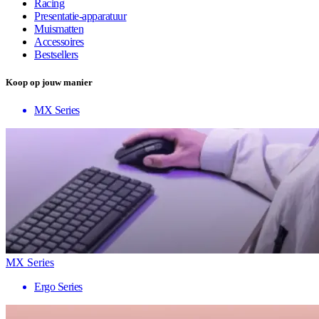
Racing
Presentatie-apparatuur
Muismatten
Accessoires
Bestsellers
Koop op jouw manier
MX Series
MX Series
Ergo Series