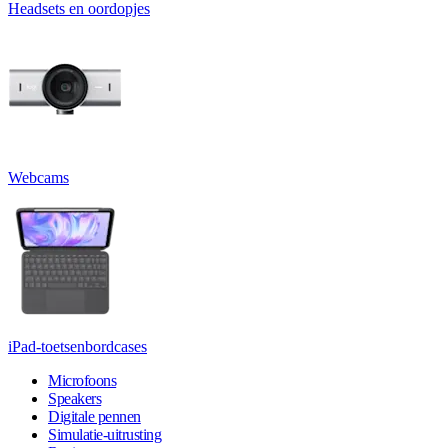
Headsets en oordopjes
Webcams
iPad-toetsenbordcases
Microfoons
Speakers
Digitale pennen
Simulatie-uitrusting