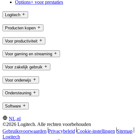
Options+ voor prestaties
Logitech
Producten kopen
Voor productiviteit
Voor gaming en streaming
Voor zakelijk gebruik
Voor onderwijs
Ondersteuning
Software
NL,nl
©2026 Logitech. Alle rechten voorbehouden
Gebruiksvoorwaarden
Privacybeleid
Cookie-instellingen
Sitemap
Logitech