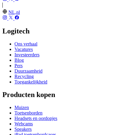
NL,nl
Logitech
Ons verhaal
Vacatures
Investeerders
Blog
Pers
Duurzaamheid
Recycling
Toegankelijkheid
Producten kopen
Muizen
Toetsenborden
Headsets en oordopjes
Webcams
Speakers
iPad toetsenbordcases