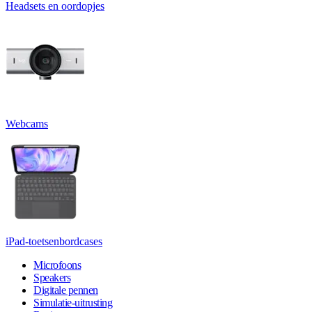
Headsets en oordopjes
Webcams
iPad-toetsenbordcases
Microfoons
Speakers
Digitale pennen
Simulatie-uitrusting