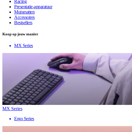
Racing
Presentatie-apparatuur
Muismatten
Accessoires
Bestsellers
Koop op jouw manier
MX Series
MX Series
Ergo Series