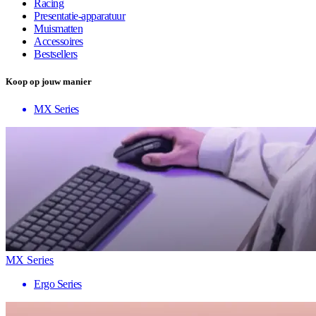
Racing
Presentatie-apparatuur
Muismatten
Accessoires
Bestsellers
Koop op jouw manier
MX Series
MX Series
Ergo Series