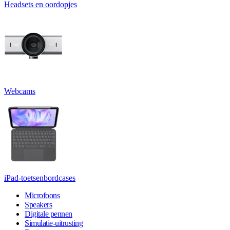
Headsets en oordopjes
Webcams
iPad-toetsenbordcases
Microfoons
Speakers
Digitale pennen
Simulatie-uitrusting