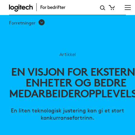
EN
VISJON
Forretninger
FOR
EKSTERNE
ENHETER
Artikkel
OG
EN VISJON FOR EKSTERN
BEDRE
ENHETER OG BEDRE
MEDARBEIDEROPPLEVELSE
MEDARBEIDEROPPLEVEL
En liten teknologisk justering kan gi et stort
konkurransefortrinn.