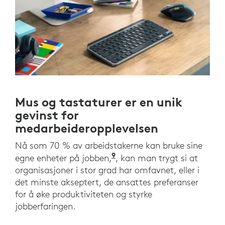
Mus og tastaturer er en unik
gevinst for
medarbeideropplevelsen
Nå som 70 % av arbeidstakerne kan bruke sine
9
«Bruk dine egne enheter»,
egne enheter på jobben,
, kan man trygt si at
organisasjoner i stor grad har omfavnet, eller i
det minste akseptert, de ansattes preferanser
for å øke produktiviteten og styrke
jobberfaringen.