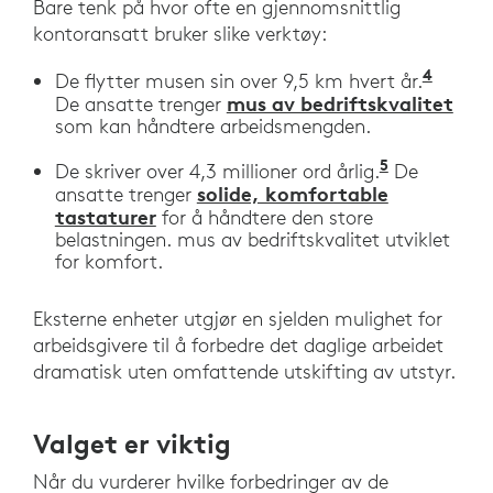
Bare tenk på hvor ofte en gjennomsnittlig
kontoransatt bruker slike verktøy:
4
"Welln
De flytter musen sin over 9,5 km hvert år.
mus av bedriftskvalitet
De ansatte trenger
som kan håndtere arbeidsmengden.
5
«Tidsbespa
De skriver over 4,3 millioner ord årlig.
De
solide, komfortable
ansatte trenger
tastaturer
for å håndtere den store
belastningen. mus av bedriftskvalitet utviklet
for komfort.
Eksterne enheter utgjør en sjelden mulighet for
arbeidsgivere til å forbedre det daglige arbeidet
dramatisk uten omfattende utskifting av utstyr.
Valget er viktig
Når du vurderer hvilke forbedringer av de