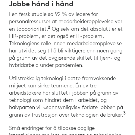
Jobbe hånd i hånd
I en fersk studie sa 92 % av ledere for
personalressurser at medarbeideropplevelse var
2
«Forvandling av medarbeideropp
en toppprioritet.
Og selv om det absolutt er et
HR-problem, er det også et IT-problem.
Teknologiens rolle innen medarbeideropplevelse
har utviklet seg til å bli viktigere enn noen gang
på grunn av det avgjørende skiftet til fjern- og
hybridarbeid under pandemien.
Utilstrekkelig teknologi i dette fremvoksende
miljøet kan sinke teamene. Én av tre
arbeidstakere har sluttet i jobben på grunn av
teknologi som hindret dem i arbeidet, og
halvparten vil «sannsynligvis» forlate jobben på
3
«Th
grunn av frustrasjon over teknologien de bruker.
Små endringer for å tilpasse daglige