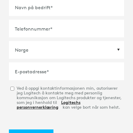
Navn på bedrift
*
Telefonnummer
*
Land
*
E-postadresse
*
Ved å oppgi kontaktinformasjonen min, autoriserer
jeg Logitech å kontakte meg med personlig
kommunikasjon om Logitechs produkter og tjenester,
som jeg i henhold til
Logitechs
personvernerklæring
kan velge bort når som helst.