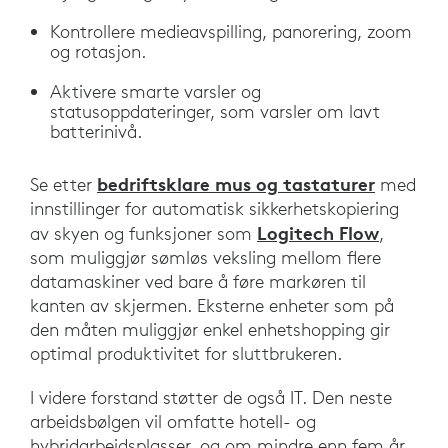
Kontrollere medieavspilling, panorering, zoom
og rotasjon.
Aktivere smarte varsler og
statusoppdateringer, som varsler om lavt
batterinivå.
bedriftsklare mus og tastaturer
Se etter
med
innstillinger for automatisk sikkerhetskopiering
Logitech Flow
av skyen og funksjoner som
,
som muliggjør sømløs veksling mellom flere
datamaskiner ved bare å føre markøren til
kanten av skjermen. Eksterne enheter som på
den måten muliggjør enkel enhetshopping gir
optimal produktivitet for sluttbrukeren.
I videre forstand støtter de også IT. Den neste
arbeidsbølgen vil omfatte hotell- og
hybridarbeidsplasser, og om mindre enn fem år