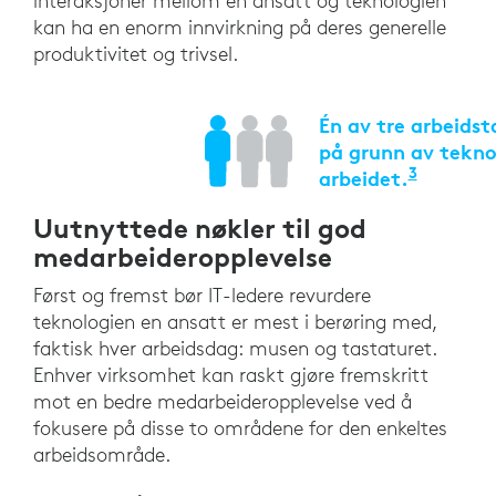
interaksjoner mellom en ansatt og teknologien
kan ha en enorm innvirkning på deres generelle
produktivitet og trivsel.
Én av tre arbeidst
på grunn av tekno
3
arbeidet.
«The 20
Uutnyttede nøkler til god
medarbeideropplevelse
Først og fremst bør IT-ledere revurdere
teknologien en ansatt er mest i berøring med,
faktisk hver arbeidsdag: musen og tastaturet.
Enhver virksomhet kan raskt gjøre fremskritt
mot en bedre medarbeideropplevelse ved å
fokusere på disse to områdene for den enkeltes
arbeidsområde.