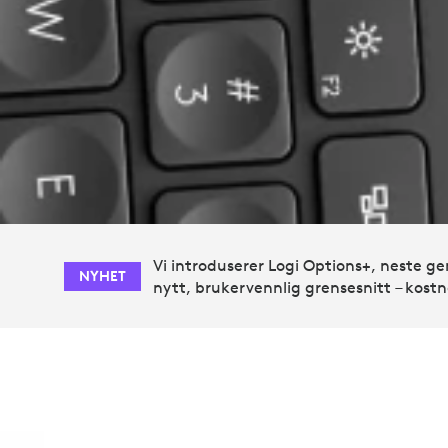
Vi introduserer Logi Options+, neste g
NYHET
nytt, brukervennlig grensesnitt – kostn