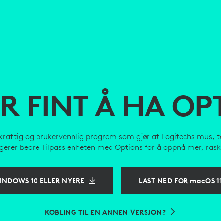
ER FINT Å HA OP
 kraftig og brukervennlig program som gjør at Logitechs mus, t
gerer bedre Tilpass enheten med Options for å oppnå mer, rask
INDOWS 10 ELLER NYERE
LAST NED FOR macOS 1
KOBLING TIL EN ANNEN VERSJON?