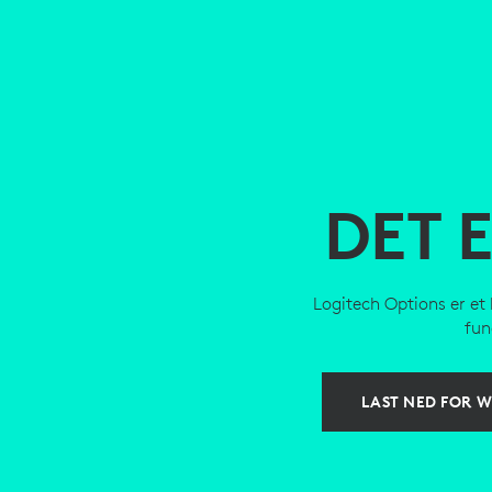
DET 
Logitech Options er et
fun
LAST NED FOR W