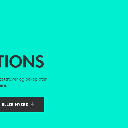
TIONS
astaturer og pekeplater
ere.
1 ELLER NYERE