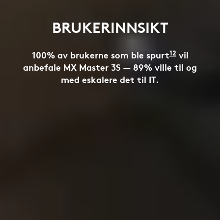
BRUKERINNSIKT
ne kom fra et sett med 55 respondenter fordelt på 
12
100% av brukerne som ble spurt
Resultate
vil
anbefale MX Master 3S — 89% ville til og
med eskalere det til IT.