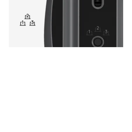
ARBEIDSFLYT MELLOM DATAMASKINER
Brukere av flere datamaskiner kan sømløst veksle
mellom systemer uten å miste et eneste klikk. Bytt
mellom opptil tre datamaskiner med ledende
operativsystemer med ett trykk på en Easy-Switch-
knapp.