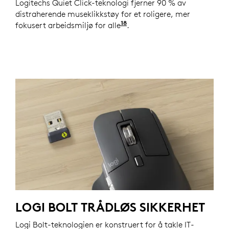
Logitechs Quiet Click-teknologi fjerner 90 % av
distraherende museklikkstøy for et roligere, mer
18
fokusert arbeidsmiljø for alle
Sammenlignet med Logite
.
LOGI BOLT TRÅDLØS SIKKERHET
Logi Bolt-teknologien er konstruert for å takle IT-