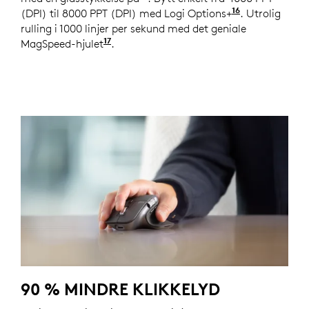
16
(DPI) til 8000 PPT (DPI) med Logi Options+
Tilgjengelig
. Utrolig
rulling i 1000 linjer per sekund med det geniale
17
MagSpeed-hjulet
Sammenlignet med en vanlig Logitech
.
90 % MINDRE KLIKKELYD