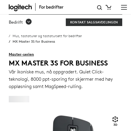
MX
MASTER
Bedrift
KONTAKT SALGSAVDELINGEN
3S
Mus, tastaturer og tastatursett for bedrifter
FOR
MX Master 3S for Business
BUSINESS
Master-serien
MX MASTER 3S FOR BUSINESS
Vår ikoniske mus, nå oppgradert. Quiet Click-
teknologi, 8000 ppt-sporing for skjermer med høy
oppløsning samt MagSpeed-rulling.
3D