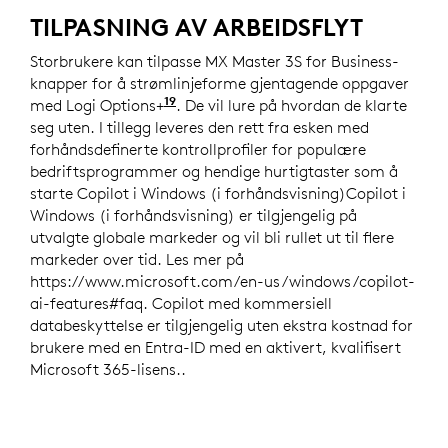
TILPASNING AV ARBEIDSFLYT
Storbrukere kan tilpasse MX Master 3S for Business-
knapper for å strømlinjeforme gjentagende oppgaver
19
med Logi Options+
Krever Logi Options+-appen som er
. De vil lure på hvordan de klarte
seg uten. I tillegg leveres den rett fra esken med
forhåndsdefinerte kontrollprofiler for populære
bedriftsprogrammer og hendige hurtigtaster som å
starte Copilot i Windows (i forhåndsvisning)Copilot i
Windows (i forhåndsvisning) er tilgjengelig på
utvalgte globale markeder og vil bli rullet ut til flere
markeder over tid. Les mer på
https://www.microsoft.com/en-us/windows/copilot-
ai-features#faq. Copilot med kommersiell
databeskyttelse er tilgjengelig uten ekstra kostnad for
brukere med en Entra-ID med en aktivert, kvalifisert
Microsoft 365-lisens..