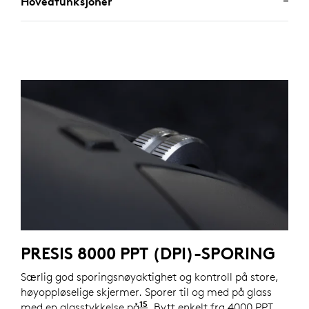
Hovedfunksjoner
PRESIS 8000 PPT (DPI)-SPORING
Særlig god sporingsnøyaktighet og kontroll på store,
høyoppløselige skjermer. Sporer til og med på glass
15
med en glasstykkelse på
minimum 4 mm.
. Bytt enkelt fra 4000 PPT