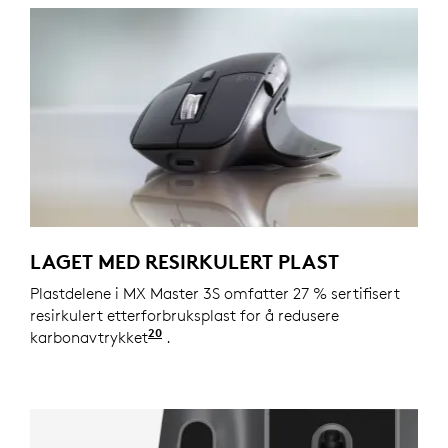
LAGET MED RESIRKULERT PLAST
Plastdelene i MX Master 3S omfatter 27 % sertifisert
resirkulert etterforbruksplast for å redusere
20
karbonavtrykket
Omfatter ikke plast i trykt lednings
.