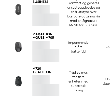
BUSINESS
komfort og generell
ansatteopplevelse på
er å utstyre hver
bærbare datamaskin
med en Signature
M650 for Business.
MARATHON
MOUSE M705
imponerende
3 års
US
batteritid
M720
TRIATHLON
Trådløs mus
for flere
US
enheter med
Blue
superrask
rulling