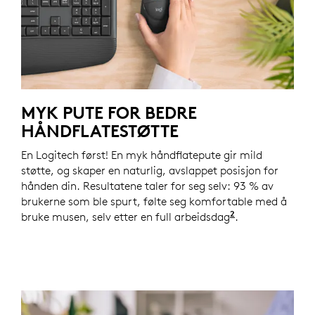
MYK PUTE FOR BEDRE
HÅNDFLATESTØTTE
En Logitech først! En myk håndflatepute gir mild
støtte, og skaper en naturlig, avslappet posisjon for
hånden din. Resultatene taler for seg selv: 93 % av
brukerne som ble spurt, følte seg komfortable med å
2
bruke musen, selv etter en full arbeidsdag
Basert på en s
.