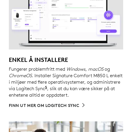
ENKEL Å INSTALLERE
Fungerer problemfritt med
Windows
,
macOS
og
ChromeOS
. Installer Signature Comfort M850 L enkelt
i miljøer med flere operativsystemer, og administrere
5
via Logitech Sync
Krever at Logi Tune er lastet ned på 
, slik at du kan være sikker på at
enhetene alltid er oppdatert.
FINN UT MER OM LOGITECH SYNC