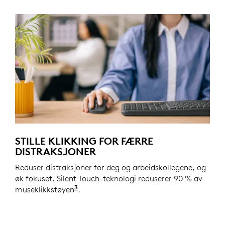
STILLE KLIKKING FOR FÆRRE
DISTRAKSJONER
Reduser distraksjoner for deg og arbeidskollegene, og
øk fokuset. Silent Touch-teknologi reduserer 90 % av
3
museklikkstøyen
Klikkelyden er redusert med over 90 
.