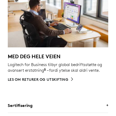
MED DEG HELE VEIEN
Logitech for Business tilbyr global bedriftsstøtte og
6
avansert erstatning
Tjenesten er tilgjengelig ved kjøp 
– fordi ytelse skal aldri vente.
LES OM RETURER OG UTSKIFTING
Sertifisering