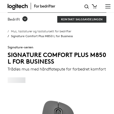
SIGNATURE
COMFORT
Bedrift
KONTAKT SALGSAVDELINGEN
PLUS
Mus, tastaturer og tastatursett for bedrifter
M850
Signature Comfort Plus M850 L for Business
L
Signature-serien
FOR
SIGNATURE COMFORT PLUS M850
L FOR BUSINESS
BUSINESS
Trådløs mus med håndflatepute for forbedret komfort