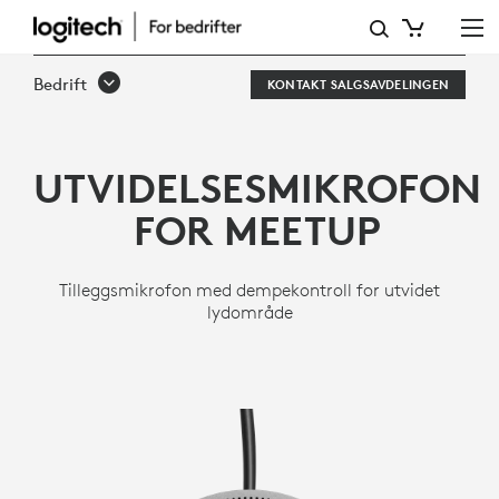
UTVIDELSESMIKROFON
FOR
Bedrift
KONTAKT SALGSAVDELINGEN
MEETUP
CONFERENCECAM
UTVIDELSESMIKROFON
FOR MEETUP
Tilleggsmikrofon med dempekontroll for utvidet
lydområde