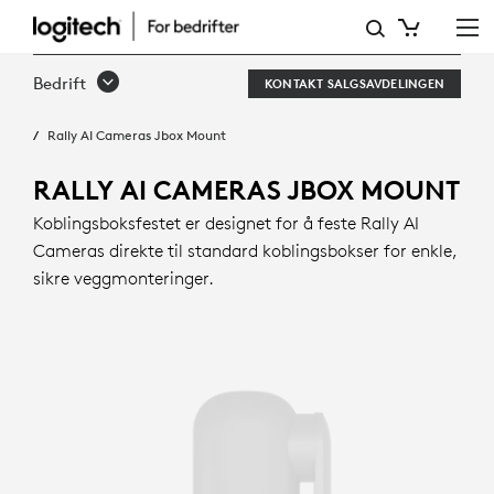
RALLY
AI
Bedrift
KONTAKT SALGSAVDELINGEN
CAMERAS
Rally AI Cameras Jbox Mount
JBOX
MOUNT
RALLY AI CAMERAS JBOX MOUNT
Koblingsboksfestet er designet for å feste Rally AI
Cameras direkte til standard koblingsbokser for enkle,
sikre veggmonteringer.