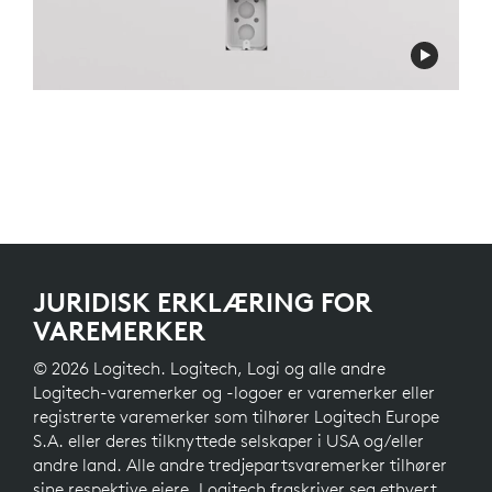
JURIDISK ERKLÆRING FOR
VAREMERKER
© 2026 Logitech. Logitech, Logi og alle andre
Logitech-varemerker og -logoer er varemerker eller
registrerte varemerker som tilhører Logitech Europe
S.A. eller deres tilknyttede selskaper i USA og/eller
andre land. Alle andre tredjepartsvaremerker tilhører
sine respektive eiere. Logitech fraskriver seg ethvert