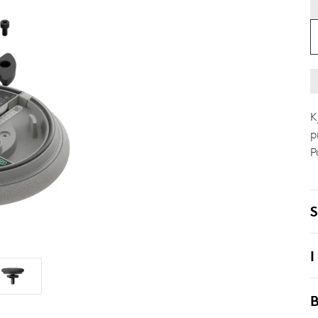
K
p
P
S
I