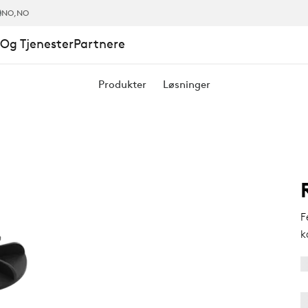
NO
,NO
Og Tjenester
Partnere
Produkter
Løsninger
F
k