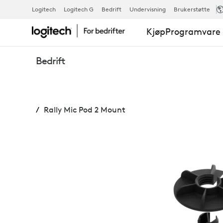
RALLY
Logitech
Logitech G
Bedrift
Undervisning
Brukerstøtte
Kjøp
Programvare 
MIC
Bedrift
POD
Rally Mic Pod 2 Mount
2
MOUNT