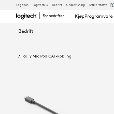
RALLY
Logitech
Logitech G
Bedrift
Undervisning
Brukerstøtte
Kjøp
Programvare 
MIC
Bedrift
POD
Rally Mic Pod CAT-kobling
CAT-
KOBLING