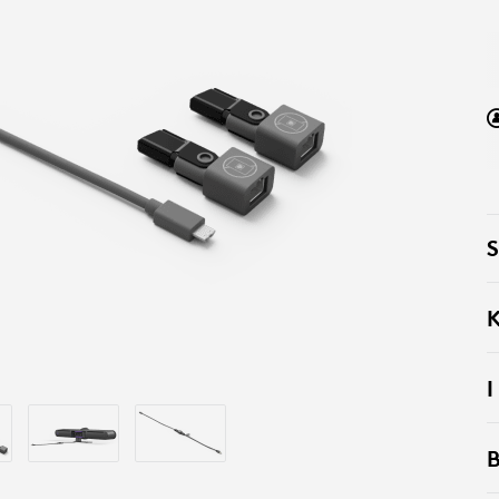
S
K
I