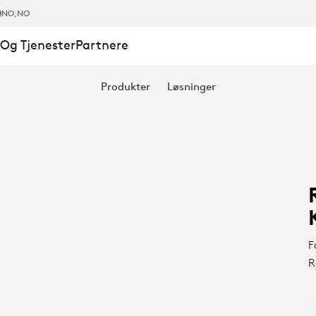
NO
,NO
Og Tjenester
Partnere
Produkter
Løsninger
F
R