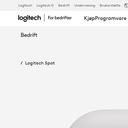
LOGITECH
Logitech
Logitech G
Bedrift
Undervisning
Brukerstøtte
Kjøp
Programvare 
SPOT
Bedrift
TILSTEDEVÆR
Logitech Spot
OG
MILJØSENSO