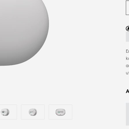
E
k
a
u
A