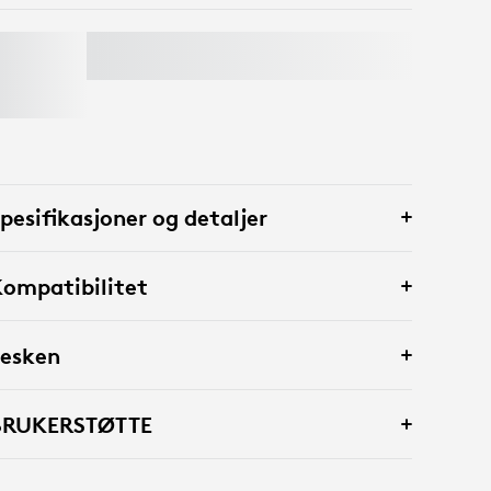
LORAWAN GATEWAY FOR LOGITECH
SPOT
pesifikasjoner og detaljer
ompatibilitet
 esken
BRUKERSTØTTE