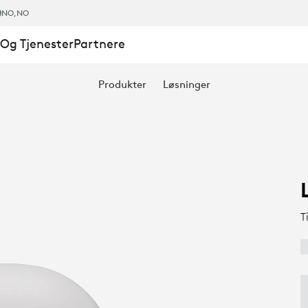
NO
,NO
Og Tjenester
Partnere
Produkter
Løsninger
ELSES-
R
T