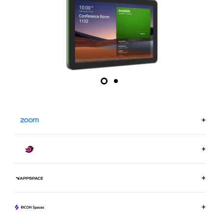
MER INFORMASJON PÅ ZOOM.US
MER INFORMASJON OM ROBIN
FINN UT MER OM APPSPACE