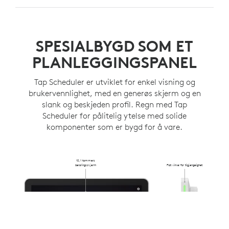
Plasser og fest Tap Scheduler hvor som helst på
KABELHÅNDTERING
veggen.
Skjul kablene i veggen, en midtstolpe eller andre
SPESIALBYGD SOM ET
retninger med flere rutingsmuligheter.
PLANLEGGINGSPANEL
Tap Scheduler er utviklet for enkel visning og
brukervennlighet, med en generøs skjerm og en
slank og beskjeden profil. Regn med Tap
Scheduler for pålitelig ytelse med solide
komponenter som er bygd for å vare.
10,1 tommers
berøringsskjerm
Flat vinkel for tilgjengelighet
Innfelt 31,4 mm
fra veggen