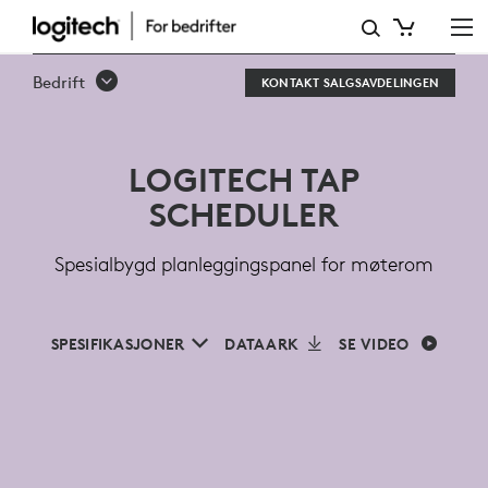
LOGITECH
TAP
Bedrift
KONTAKT SALGSAVDELINGEN
SCHEDULER
FOR
LOGITECH TAP
MØTEROM
SCHEDULER
Spesialbygd planleggingspanel for møterom
SPESIFIKASJONER
DATAARK
SE VIDEO