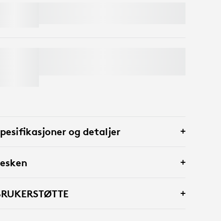
SIGNATURE MK650 COMBO FOR
BUSINESS
BRIO 4K
Spar 50% på webkameraer
med tastatur og
mus i handlekurven. Unntak gjelder*
pesifikasjoner og detaljer
 esken
BRUKERSTØTTE