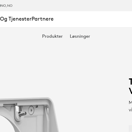
NO
,NO
Og Tjenester
Partnere
Produkter
Løsninger
M
v