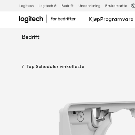
TAP
Logitech
Logitech G
Bedrift
Undervisning
Brukerstøtte
Kjøp
Programvare 
SCHEDULER
Bedrift
VINKELFESTE
Tap Scheduler vinkelfeste
|
LOGITECH