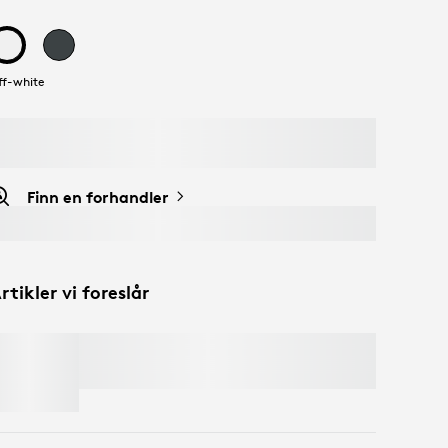
ff-white
Finn en forhandler
rtikler vi foreslår
C920
e
BUSINESS WEBCAM
Spar 50% på webkameraer
med tastatur og
mus i handlekurven. Unntak gjelder*