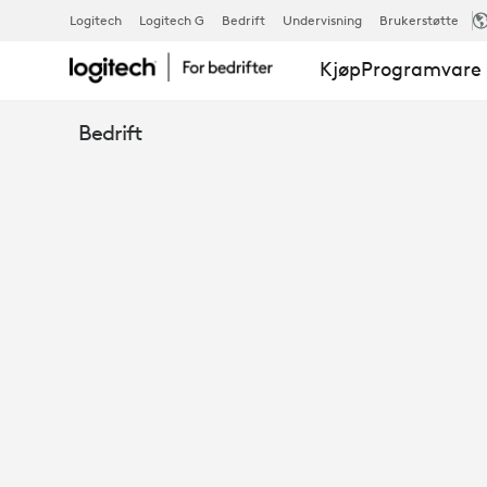
TAP
Logitech
Logitech G
Bedrift
Undervisning
Brukerstøtte
Kjøp
Programvare 
BORDSTATIV
Bedrift