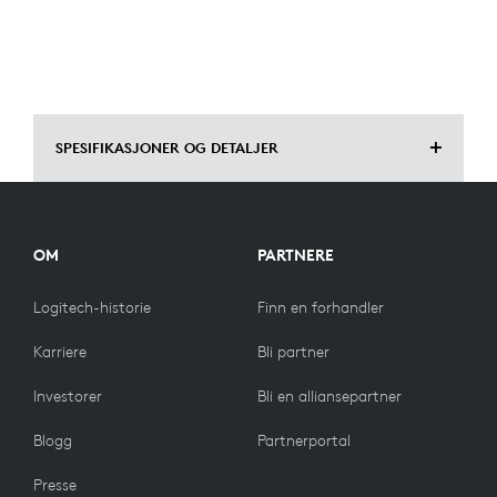
SPESIFIKASJONER OG DETALJER
MÅL
OM
PARTNERE
Høyde: 21,5 mm
Logitech-historie
Finn en forhandler
Bredde: 13,6 mm
Karriere
Bli partner
Dybde: 6 mm
Investorer
Bli en alliansepartner
Blogg
Partnerportal
KOMPATIBILITET
Presse