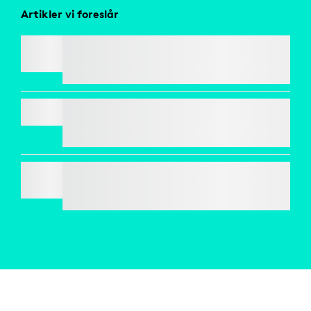
Artikler vi foreslår
SIGNATURE M650
PEBBLE KEYS 2 K380S
SIGNATURE COMFORT PLUS M850 L