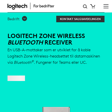
LOGITECH
ZONE
Bedrift
KONTAKT SALGSAVDELINGEN
WIRELESS
BLUETOOTH
LOGITECH ZONE WIRELESS
BLUETOOTH
RECEIVER
RECEIVER
En USB-A-mottaker som er utviklet for å koble
Logitech Zone Wireless-headsettet til datamaskinen
®
via
Bluetooth
. Fungerer for Teams eller UC.