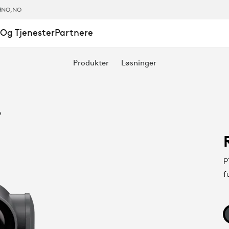
NO
,NO
Og Tjenester
Partnere
Produkter
Løsninger
o
P
f