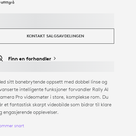
rafittgrå
KONTAKT SALGSAVDELINGEN
Finn en forhandler
ed sitt banebrytende oppsett med dobbel linse og
vanserte intelligente funksjoner forvandler Rally AI
amera Pro videomøter i store, komplekse rom. Du
år et fantastisk skarpt videobilde som bidrar til klare
g engasjerende opplevelser.
ommer snart