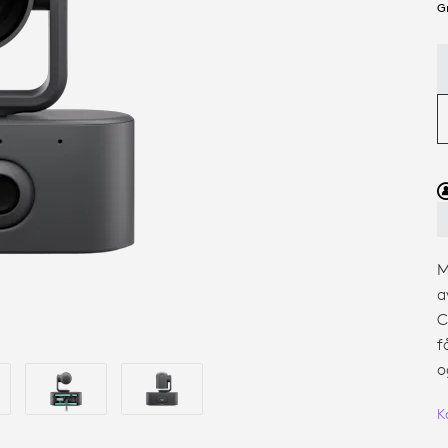
G
G
M
a
C
f
o
K