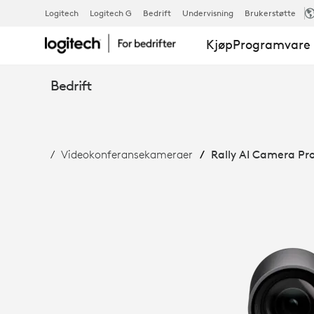
RALLY
Logitech
Logitech G
Bedrift
Undervisning
Brukerstøtte
Kjøp
Programvare 
AI
Bedrift
CAMERA
Videokonferansekameraer
Rally AI Camera Pr
PRO
MED
INTELLIGENT