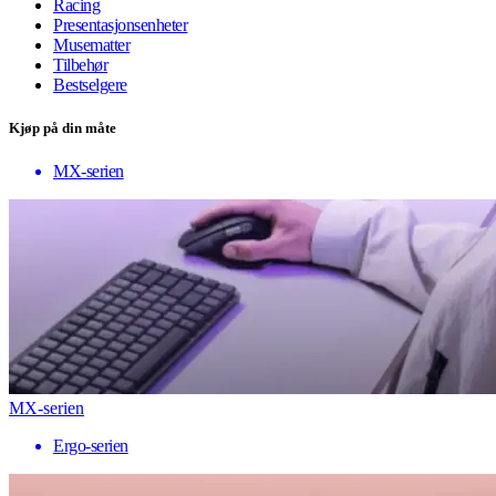
Racing
Presentasjonsenheter
Musematter
Tilbehør
Bestselgere
Kjøp på din måte
MX-serien
MX-serien
Ergo-serien