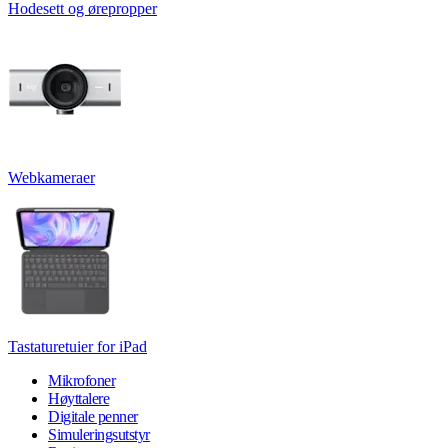
Hodesett og ørepropper
Webkameraer
Tastaturetuier for iPad
Mikrofoner
Høyttalere
Digitale penner
Simuleringsutstyr