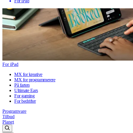
For iPad
For iPad
MX for kreative
MX for programmerere
På farten
Ultimate Ears
For gaming
For bedrifter
Programvare
Tilbud
Planet