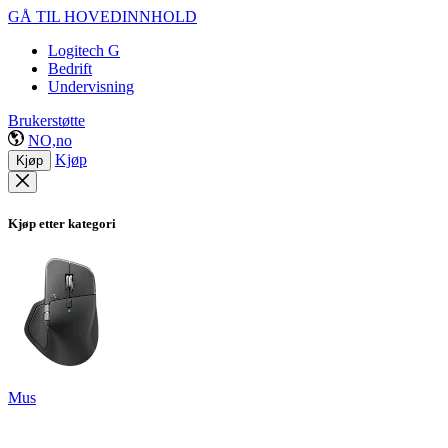
GÅ TIL HOVEDINNHOLD
Logitech G
Bedrift
Undervisning
Brukerstøtte
NO,no
Kjøp
Kjøp
Kjøp etter kategori
Mus