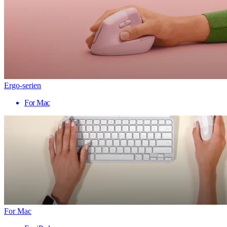
Ergo-serien
For Mac
For Mac