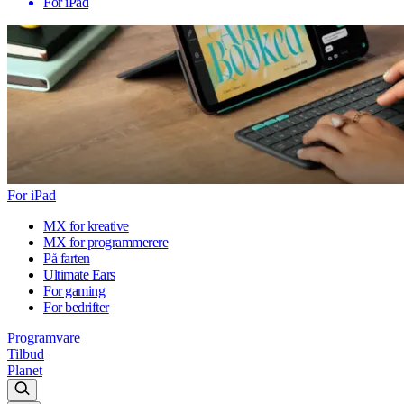
For iPad
For iPad
MX for kreative
MX for programmerere
På farten
Ultimate Ears
For gaming
For bedrifter
Programvare
Tilbud
Planet