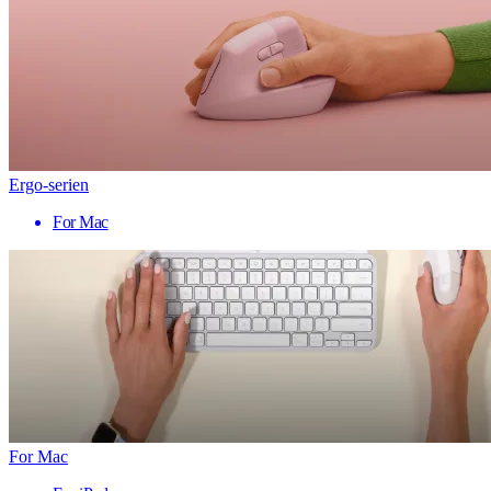
Ergo-serien
For Mac
For Mac