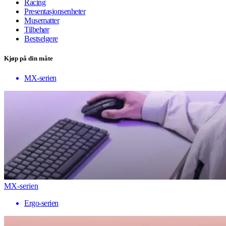
Racing
Presentasjonsenheter
Musematter
Tilbehør
Bestselgere
Kjøp på din måte
MX-serien
MX-serien
Ergo-serien