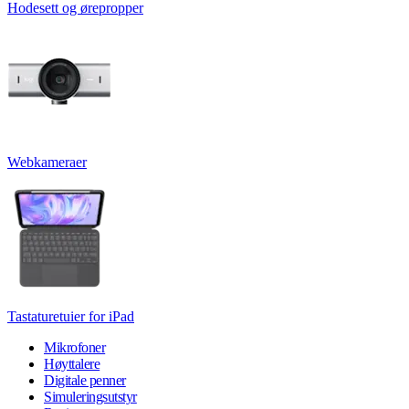
Hodesett og ørepropper
Webkameraer
Tastaturetuier for iPad
Mikrofoner
Høyttalere
Digitale penner
Simuleringsutstyr