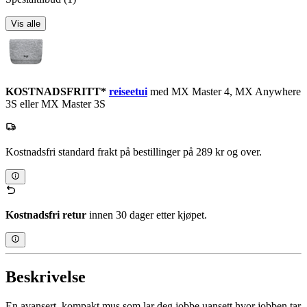
Vis alle
KOSTNADSFRITT*
reiseetui
med MX Master 4, MX Anywhere
3S eller MX Master 3S
Kostnadsfri standard frakt på bestillinger på 289 kr og over.
Kostnadsfri retur
innen 30 dager etter kjøpet.
Beskrivelse
En avansert, kompakt mus som lar deg jobbe uansett hvor jobben tar