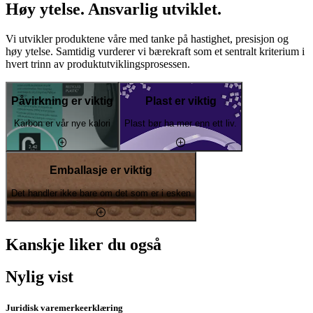
Høy ytelse. Ansvarlig utviklet.
Vi utvikler produktene våre med tanke på hastighet, presisjon og
høy ytelse. Samtidig vurderer vi bærekraft som et sentralt kriterium i
hvert trinn av produktutviklingsprosessen.
Påvirkning er viktig
Plast er viktig
Karbon er vår nye kalori
Plast bør ha mer enn ett liv.
Emballasje er viktig
Det handler ikke bare om det som er i esken
Kanskje liker du også
Nylig vist
Juridisk varemerkeerklæring