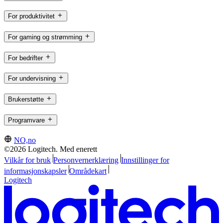
For produktivitet
For gaming og strømming
For bedrifter
For undervisning
Brukerstøtte
Programvare
NO,no
©2026 Logitech. Med enerett
Vilkår for bruk
Personvernerklæring
Innstillinger for
informasjonskapsler
Områdekart
Logitech