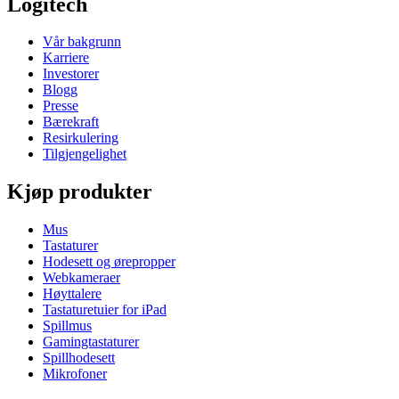
Logitech
Vår bakgrunn
Karriere
Investorer
Blogg
Presse
Bærekraft
Resirkulering
Tilgjengelighet
Kjøp produkter
Mus
Tastaturer
Hodesett og ørepropper
Webkameraer
Høyttalere
Tastaturetuier for iPad
Spillmus
Gamingtastaturer
Spillhodesett
Mikrofoner