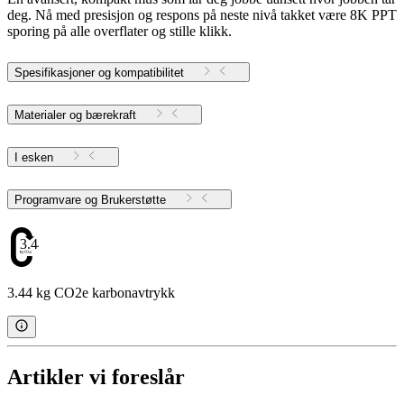
deg. Nå med presisjon og respons på neste nivå takket være 8K PPT
sporing på alle overflater og stille klikk.
Spesifikasjoner og kompatibilitet
Materialer og bærekraft
I esken
Programvare og Brukerstøtte
3.44
3.44 kg CO2e karbonavtrykk
Artikler vi foreslår