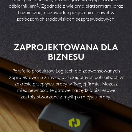
stanowisk pracy zespołowej.
5
układowego za pośrednictwem aplikacji Logi Tune.
Dost
3
odbiornikiem
Logi Bolt USB. Produkty bezprzewodowe L
. Zgodność z wieloma platformami oraz
bezpieczne, niezawodne połączenia – nawet w
DOWIEDZ SIĘ WIĘCEJ O LOGITECH DLA FIRM
DOWIEDZ SIĘ WIĘCEJ O LOGITECH SYNC
zatłoczonych środowiskach bezprzewodowych.
DOWIEDZ SIĘ WIĘCEJ O LOGI TUNE
ZAPROJEKTOWANA DLA
BIZNESU
Portfolio produktów Logitech dla zaawansowanych
zaprojektowano z myślą o szczególnych potrzebach w
zakresie przepływu pracy w Twojej firmie. Możesz
mieć pewność: Te gotowe narzędzia biznesowe
zostały stworzone z myślą o miejscu pracy.