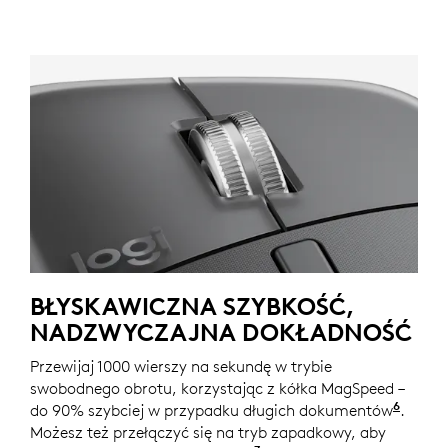
BŁYSKAWICZNA SZYBKOŚĆ,
NADZWYCZAJNA DOKŁADNOŚĆ
Przewijaj 1000 wierszy na sekundę w trybie
swobodnego obrotu, korzystając z kółka MagSpeed –
6
do 90% szybciej w przypadku długich dokumentów
W por
.
Możesz też przełączyć się na tryb zapadkowy, aby