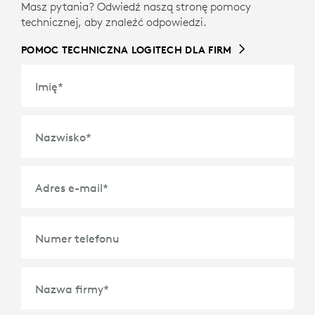
INFORMACJE O PRZETWORZONYCH TWORZYWACH
Masz pytania? Odwiedź naszą stronę pomocy
SZTUCZNYCH
technicznej, aby znaleźć odpowiedzi.
POMOC TECHNICZNA LOGITECH DLA FIRM
Imię
*
Nazwisko
*
Adres e-mail
*
Numer telefonu
Nazwa firmy
*