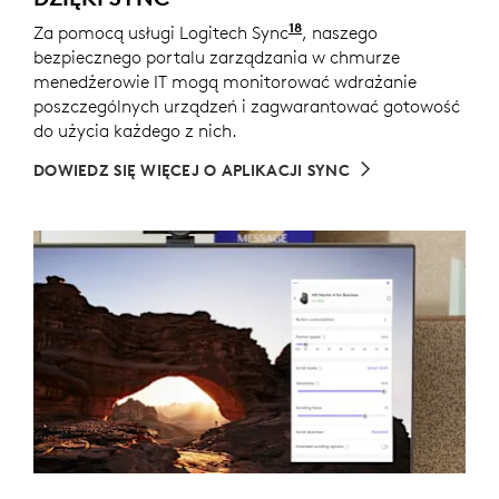
18
Za pomocą usługi Logitech Sync
Wymagana instalacja a
, naszego
bezpiecznego portalu zarządzania w chmurze
menedżerowie IT mogą monitorować wdrażanie
poszczególnych urządzeń i zagwarantować gotowość
do użycia każdego z nich.
DOWIEDZ SIĘ WIĘCEJ O APLIKACJI SYNC