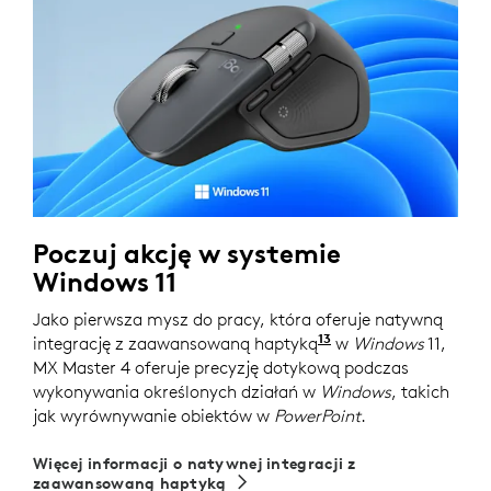
Poczuj akcję w systemie
Windows 11
Jako pierwsza mysz do pracy, która oferuje natywną
13
integrację z zaawansowaną haptyką
Istniejący użytkow
w
Windows
11,
MX Master 4 oferuje precyzję dotykową podczas
wykonywania określonych działań w
Windows
, takich
jak wyrównywanie obiektów w
PowerPoint
.
Więcej informacji o natywnej integracji z
zaawansowaną haptyką