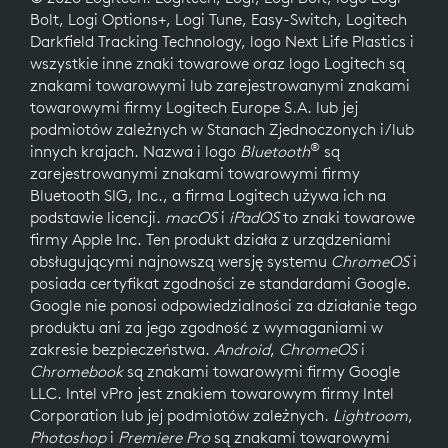
Bolt, Logi Options+, Logi Tune, Easy-Switch, Logitech
Darkfield Tracking Technology, logo Next Life Plastics i
wszystkie inne znaki towarowe oraz logo Logitech są
znakami towarowymi lub zarejestrowanymi znakami
towarowymi firmy Logitech Europe S.A. lub jej
podmiotów zależnych w Stanach Zjednoczonych i/lub
®
innych krajach. Nazwa i logo
Bluetooth
są
zarejestrowanymi znakami towarowymi firmy
Bluetooth SIG, Inc., a firma Logitech używa ich na
podstawie licencji.
macOS
i
iPadOS
to znaki towarowe
firmy Apple Inc. Ten produkt działa z urządzeniami
obsługującymi najnowszą wersję systemu
ChromeOS
i
posiada certyfikat zgodności ze standardami Google.
Google nie ponosi odpowiedzialności za działanie tego
produktu ani za jego zgodność z wymaganiami w
zakresie bezpieczeństwa.
Android
,
ChromeOS
i
Chromebook
są znakami towarowymi firmy Google
LLC. Intel vPro jest znakiem towarowym firmy Intel
Corporation lub jej podmiotów zależnych.
Lightroom
,
Photoshop
i
Premiere Pro
są znakami towarowymi