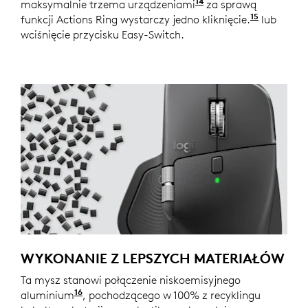
14
maksymalnie trzema urządzeniami
W przypadku urząd
za sprawą
15
funkcji Actions Ring wystarczy jedno kliknięcie.
Wymagana
lub
wciśnięcie przycisku Easy-Switch.
WYKONANIE Z LEPSZYCH MATERIAŁÓW
Ta mysz stanowi połączenie niskoemisyjnego
16
aluminium
W przypadku kółka obsługiwanego kciuk
, pochodzącego w 100% z recyklingu