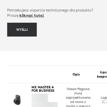
Potrzebujesz wsparcia technicznego dla produktu?
Proszę
kliknąć tutaj
.
WYŚLIJ
Łąc
Opis
bezp
MX MASTER 4
Nasza flagowa
FOR BUSINESS
mysz
zaprojektowana
Log
od nowa z
C
,
myślą o precyzji