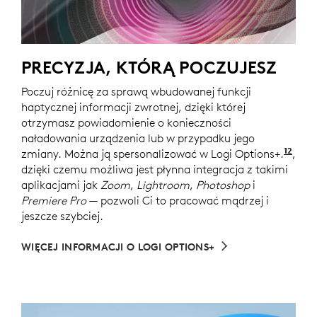
PRECYZJA, KTÓRĄ POCZUJESZ
Poczuj różnicę za sprawą wbudowanej funkcji
haptycznej informacji zwrotnej, dzięki której
otrzymasz powiadomienie o konieczności
naładowania urządzenia lub w przypadku jego
12
zmiany. Można ją spersonalizować w Logi Options+.
Do p
,
dzięki czemu możliwa jest płynna integracja z takimi
aplikacjami jak
Zoom
,
Lightroom
,
Photoshop
i
Premiere Pro
— pozwoli Ci to pracować mądrzej i
jeszcze szybciej.
WIĘCEJ INFORMACJI O LOGI OPTIONS+