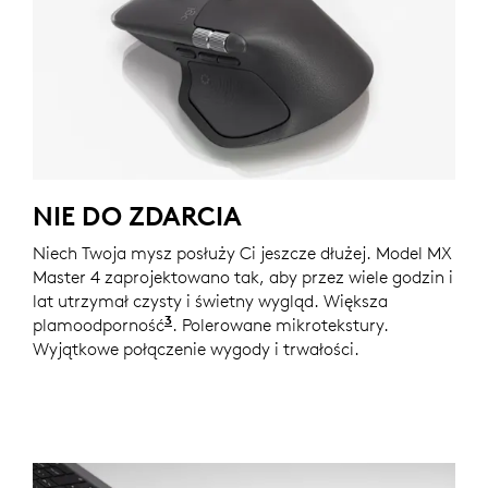
NIE DO ZDARCIA
Niech Twoja mysz posłuży Ci jeszcze dłużej. Model MX
Master 4 zaprojektowano tak, aby przez wiele godzin i
lat utrzymał czysty i świetny wygląd. Większa
3
plamoodporność
W porównaniu do MX Master 3S for B
. Polerowane mikrotekstury.
Wyjątkowe połączenie wygody i trwałości.