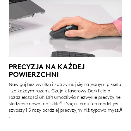
PRECYZJA NA KAŻDEJ
POWIERZCHNI
Nawiguj bez wysiłku i zatrzymuj się na jednym pikselu
– za każdym razem. Czujnik laserowy Darkfield o
rozdzielczości 8K DPI umożliwia niezwykle precyzyjne
4
śledzenie nawet na szkle
Minimalna grubość szkła 4 mm
. Dzięki temu ten model jest
5
szybszy i 5 razy bardziej precyzyjny niż typowa mysz.
W p
.