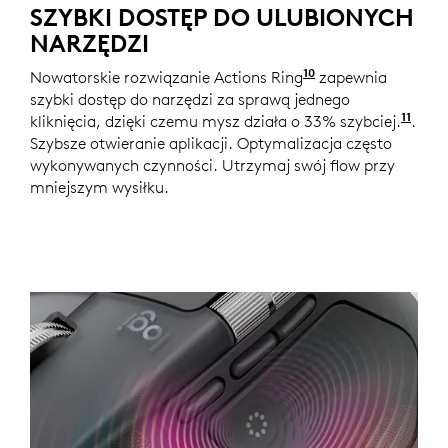
SZYBKI DOSTĘP DO ULUBIONYCH
NARZĘDZI
10
Nowatorskie rozwiązanie Actions Ring
Wymaga Logi Op
zapewnia
szybki dostęp do narzędzi za sprawą jednego
11
kliknięcia, dzięki czemu mysz działa o 33% szybciej.
Ze s
.
Szybsze otwieranie aplikacji. Optymalizacja często
wykonywanych czynności. Utrzymaj swój flow przy
mniejszym wysiłku.