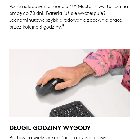
Pełne naładowanie modelu MX Master 4 wystarcza na
pracę do 70 dni. Bateria już się wyczerpuje?
Jednominutowe szybkie ładowanie zapewnia pracę
9
przez kolejne 3 godziny.
Żywotność baterii może zależ
.
DŁUGIE GODZINY WYGODY
Postaw na większy komfort pracy za sprawą