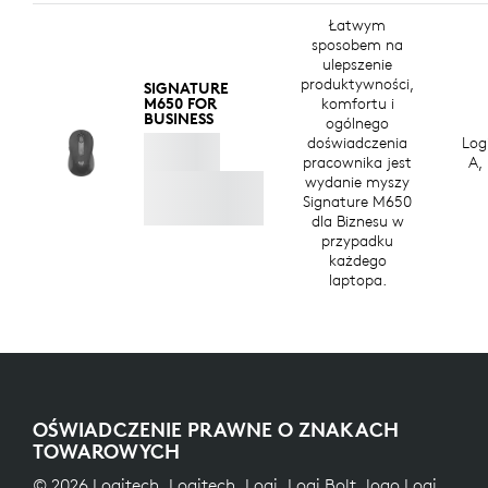
Łatwym
sposobem na
ulepszenie
produktywności,
SIGNATURE
M650 FOR
komfortu i
BUSINESS
ogólnego
doświadczenia
Log
pracownika jest
A,
wydanie myszy
Signature M650
dla Biznesu w
przypadku
każdego
laptopa.
OŚWIADCZENIE PRAWNE O ZNAKACH
TOWAROWYCH
© 2026 Logitech. Logitech, Logi, Logi Bolt, logo Logi