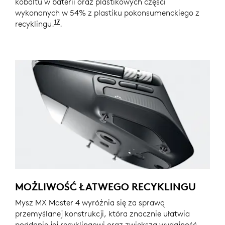
kobaltu w baterii oraz plastikowych części
wykonanych w 54% z plastiku pokonsumenckiego z
17
recyklingu.
Z wyłączeniem tworzyw sztucznych w odb
.
MOŻLIWOŚĆ ŁATWEGO RECYKLINGU
Mysz MX Master 4 wyróżnia się za sprawą
przemyślanej konstrukcji, która znacznie ułatwia
poddanie jej recyklingowi oraz zwiększa wydajność