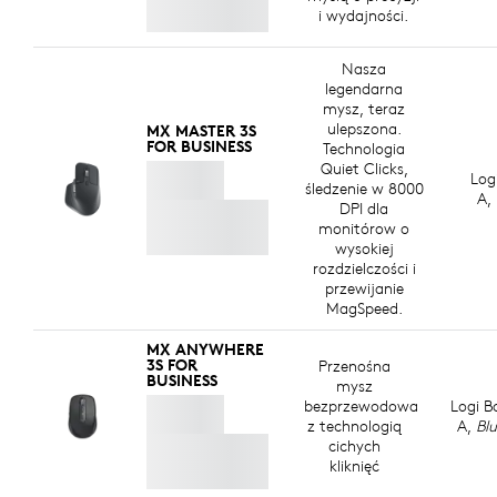
i wydajności.
Nasza
legendarna
mysz, teraz
ulepszona.
MX MASTER 3S
FOR BUSINESS
Technologia
Quiet Clicks,
Log
śledzenie w 8000
A,
DPI dla
monitórow o
wysokiej
rozdzielczości i
przewijanie
MagSpeed.
MX ANYWHERE
3S FOR
Przenośna
BUSINESS
mysz
bezprzewodowa
Logi B
z technologią
A,
Bl
cichych
kliknięć