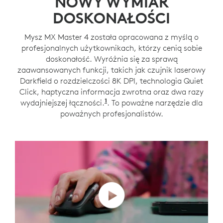
NOWY WYMIAR
DOSKONAŁOŚCI
Mysz MX Master 4 została opracowana z myślą o
profesjonalnych użytkownikach, którzy cenią sobie
doskonałość. Wyróżnia się za sprawą
zaawansowanych funkcji, takich jak czujnik laserowy
Darkfield o rozdzielczości 8K DPI, technologia Quiet
Click, haptyczna informacja zwrotna oraz dwa razy
1
wydajniejszej łączności.
W porównaniu z modelem MX M
. To poważne narzędzie dla
poważnych profesjonalistów.