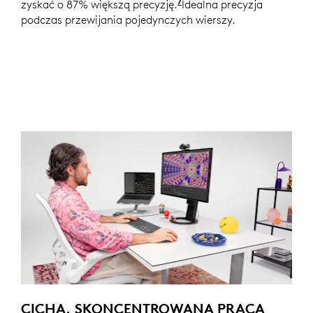
7
zyskać o 87% większą precyzję.
W porównaniu z myszą L
Idealna precyzja
podczas przewijania pojedynczych wierszy.
CICHA, SKONCENTROWANA PRACA