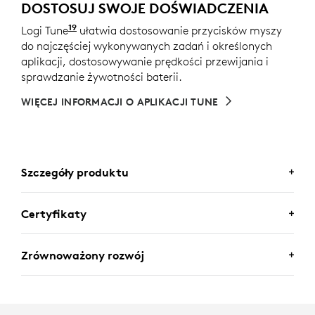
DOSTOSUJ SWOJE DOŚWIADCZENIA
19
Logi Tune
Dostępne dla systemów Windows i macOS na
ułatwia dostosowanie przycisków myszy
do najczęściej wykonywanych zadań i określonych
aplikacji, dostosowywanie prędkości przewijania i
sprawdzanie żywotności baterii.
WIĘCEJ INFORMACJI O APLIKACJI TUNE
Szczegóły produktu
Certyfikaty
MX MASTER 4 FOR BUSINESS
CERTYFIKAT BIZNESOWY
Zrównoważony rozwój
Dostosuj mysz MX Master 4 for Business i
Możesz wdrażać myszy biznesowe Logitech bez
skonfiguruj działania dla każdego unikalnego
KONSTRUKCJA
żadnych obaw. MX Master 4 for Business ma
przepływu pracy.
certyfikat
Zoom
, co zapewnia bezproblemowe